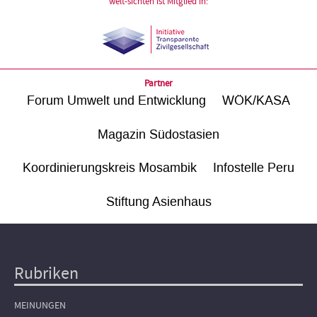
welt-sichten ist Mitglied in:
Partner
Forum Umwelt und Entwicklung
WÖK/KASA
Magazin Südostasien
Koordinierungskreis Mosambik
Infostelle Peru
Stiftung Asienhaus
Rubriken
Hauptnavigation
MEINUNGEN