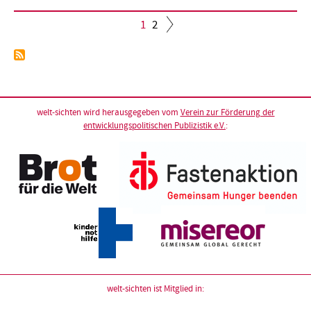
Aktuelle
1
Seite
2
Seite
Seitennummerierung
welt-sichten wird herausgegeben vom
Verein zur Förderung der
entwicklungspolitischen Publizistik e.V.
:
welt-sichten ist Mitglied in: