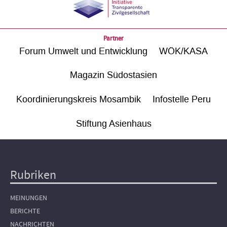
Partner
Forum Umwelt und Entwicklung
WÖK/KASA
Magazin Südostasien
Koordinierungskreis Mosambik
Infostelle Peru
Stiftung Asienhaus
Rubriken
Hauptnavigation
MEINUNGEN
BERICHTE
NACHRICHTEN