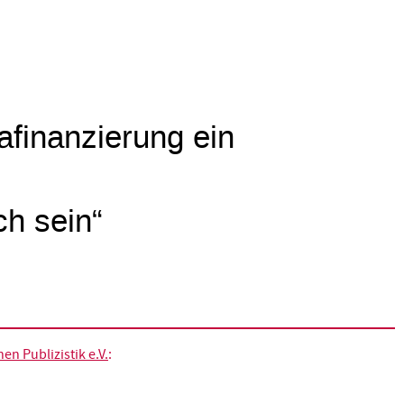
mafinanzierung ein
ch sein“
n Publizistik e.V.
: