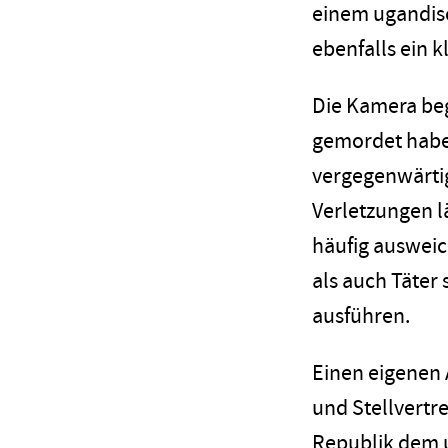
einem ugandisc
ebenfalls ein 
Die Kamera beg
gemordet habe
vergegenwärtig
Verletzungen lä
häufig ausweic
als auch Täter
ausführen.
Einen eigenen
und Stellvertre
Republik dem u