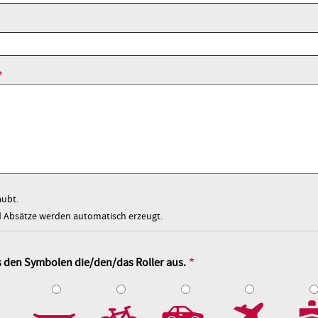
aubt.
Absätze werden automatisch erzeugt.
s den Symbolen die/den/das Roller aus.
4
5
6
7
8