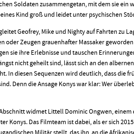
hen Soldaten zusammengetan, mit dem sie ein wei
kleines Kind groß und leidet unter psychischen St
leitet Geofrey, Mike und Nighty auf Fahrten zu La
n oder Zeugen grauenhafter Massaker geworden s
en sie ihre Erlebnisse und tauschen Erinnerungen
ngst nicht geheilt sind, lässt sich an den albernen
ht. In diesen Sequenzen wird deutlich, dass die f
 sind. Denn die Ansage Konys war klar: Wer überle
 Abschnitt widmet Littell Dominic Ongwen, eine
ter Konys. Das Filmteam ist dabei, als er sich 201
gandischen Militär stellt, das ihn an die Afrikan