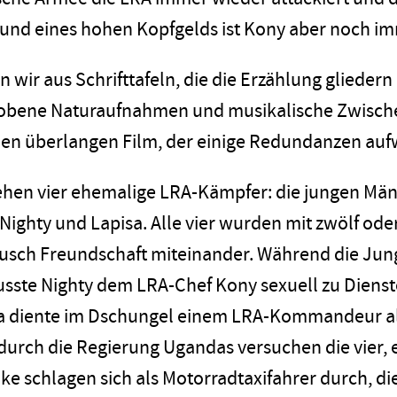
 und eines hohen Kopfgelds ist Kony aber noch im
en wir aus Schrifttafeln, die die Erzählung glieder
obene Naturaufnahmen und musikalische Zwische
den überlangen Film, der einige Redundanzen aufw
hen vier ehemalige LRA-Kämpfer: die jungen Män
Nighty und Lapisa. Alle vier wurden mit zwölf od
usch Freundschaft miteinander. Während die Jun
sste Nighty dem LRA-Chef Kony sexuell zu Dienste
sa diente im Dschungel einem LRA-Kommandeur als
urch die Regierung Ugandas versuchen die vier, 
ke schlagen sich als Motorradtaxifahrer durch, di