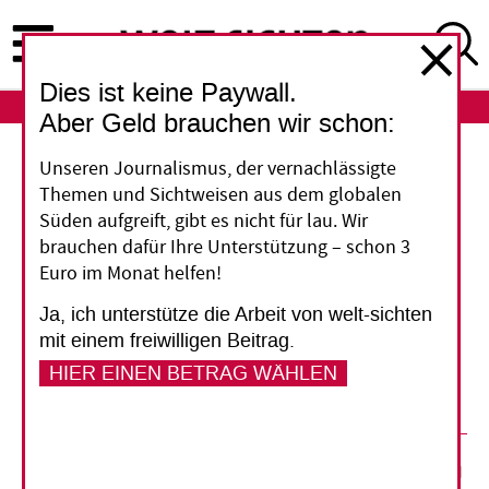
Direkt
zum
Inhalt
Dies ist keine Paywall.
ABO
LOGIN
Aber Geld brauchen wir schon:
Unseren Journalismus, der vernachlässigte
Österreichs Parlamentarier fallen um
Themen und Sichtweisen aus dem globalen
Süden aufgreift, gibt es nicht für lau. Wir
Im vergangenen November hatte das Parlament
brauchen dafür Ihre Unterstützung – schon 3
einen Antrag verabschiedet, der eine
Euro im Monat helfen!
Aufstockung der Entwicklungshilfe empfahl.
Ja, ich unterstütze die Arbeit von welt-sichten
Doch Ende Mai stimmten die
mit einem freiwilligen Beitrag.
Regierungsparteien geschlossen für weitere
HIER EINEN BETRAG WÄHLEN
Kürzungen.
28. Juni 2013
Ralf Leonhard