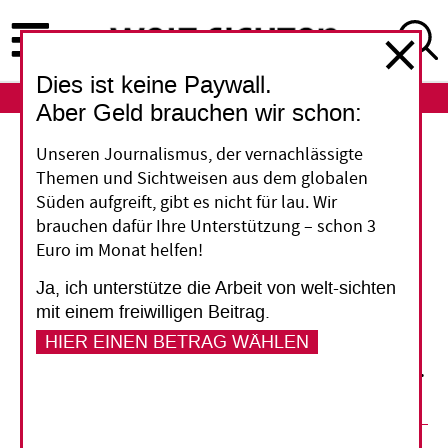
Direkt
zum
Inhalt
Dies ist keine Paywall.
ABO
LOGIN
Aber Geld brauchen wir schon:
Unseren Journalismus, der vernachlässigte
„Die Aufrüstungsstrategie beenden“
Themen und Sichtweisen aus dem globalen
Süden aufgreift, gibt es nicht für lau. Wir
Sollte die SPD nach der Bundestagswahl am 22.
brauchen dafür Ihre Unterstützung – schon 3
September in die Regierung kommen, will die
Euro im Monat helfen!
Präsidentin von „Brot für die Welt“ das
Ja, ich unterstütze die Arbeit von welt-sichten
Entwicklungsressort übernehmen. Als erstes
mit einem freiwilligen Beitrag.
würde sie sich für eine Beschränkung von
HIER EINEN BETRAG WÄHLEN
Rüstungsexporten einsetzen, sagt Cornelia
Füllkrug-Weitzel im Gespräch mit „welt-sichten“.
04. September 2013