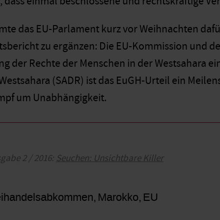
, dass einmal beschlossene und rechtskräftige Ver
te das EU-Parlament kurz vor Weihnachten dafür
bericht zu ergänzen: Die EU-Kommission und der Mi
g der Rechte der Menschen in der Westsahara eins
Westsahara (SADR) ist das EuGH-Urteil ein Meilen
pf um Unabhängigkeit.
sgabe 2 / 2016:
Seuchen: Unsichtbare Killer
eihandelsabkommen
Marokko
EU