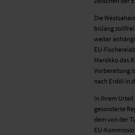
zwischen der E
Die Westsahara
bislang zollfr
weiter anhängi
EU-Fischereia
Marokko das Re
Vorbereitung i
nach Erdöl in 
In ihrem Urteil
gesonderte Reg
dem von der Tü
EU-Kommission 