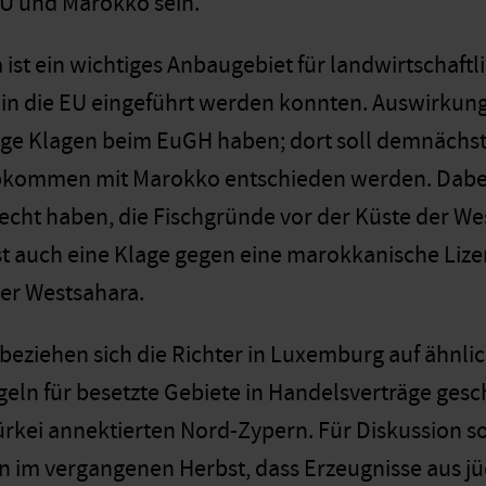
U und Marokko sein.
 ist ein wichtiges Anbaugebiet für landwirtschaft
ei in die EU eingeführt werden konnten. Auswirkung
ge Klagen beim EuGH haben; dort soll demnächst 
bkommen mit Marokko entschieden werden. Dabei 
cht haben, die Fischgründe vor der Küste der West
st auch eine Klage gegen eine marokkanische Lizen
der Westsahara.
 beziehen sich die Richter in Luxemburg auf ähnlic
eln für besetzte Gebiete in Handelsverträge ges
rkei annektierten Nord-Zypern. Für Diskussion so
im vergangenen Herbst, dass Erzeugnisse aus jü