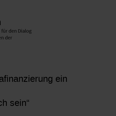
n
für den Dialog
en der
mafinanzierung ein
ch sein“