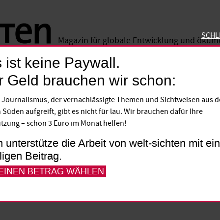
SCHL
Magazin für globale Entwicklung und öku
 ist keine Paywall.
SCHLIE
r Geld brauchen wir schon:
kommen
 Journalismus, der vernachlässigte Themen und Sichtweisen aus 
reihandel mit Besatze
 Süden aufgreift, gibt es nicht für lau. Wir brauchen dafür Ihre
tzung – schon 3 Euro im Monat helfen!
che Gerichtshof (EuGH) hat den Freihande
h unterstütze die Arbeit von welt-sichten mit e
lligen Beitrag.
ei zwischen der EU und Marokko annullie
 EINEN BETRAG WÄHLEN
ige nicht die besonderen Umstände der v