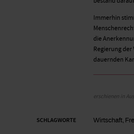
bestand darauf
Immerhin stimm
Menschenrechts
die Anerkennun
Regierung der 
dauernden Kam
erschienen in Au
Wirtschaft
Fr
SCHLAGWORTE