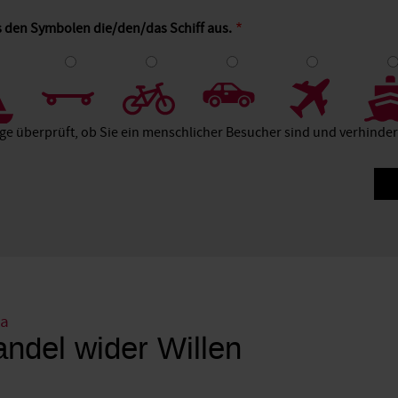
s den Symbolen die/den/das Schiff aus.
4
5
6
7
8
age überprüft, ob Sie ein menschlicher Besucher sind und verhind
ka
andel wider Willen