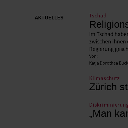
Tschad
AKTUELLES
Religion
Im Tschad haben
zwischen ihnen 
Regierung gesche
Von:
Katja Dorothea Buc
Klimaschutz
Zürich st
Diskriminierun
„Man kan