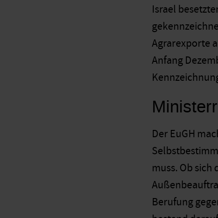
Israel besetzt
gekennzeichnet 
Agrarexporte 
Anfang Dezembe
Kennzeichnung
Ministerr
Der EuGH macht
Selbstbestimm
muss. Ob sich d
Außenbeauftrag
Berufung gege