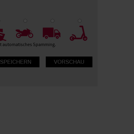
9
10
ert automatisches Spamming.