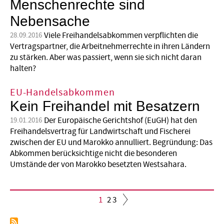
Menschenrechte sind
Nebensache
Viele Freihandelsabkommen verpflichten die
28.09.2016
Vertragspartner, die Arbeitnehmerrechte in ihren Ländern
zu stärken. Aber was passiert, wenn sie sich nicht daran
halten?
EU-Handelsabkommen
Kein Freihandel mit Besatzern
Der Europäische Gerichtshof (EuGH) hat den
19.01.2016
Freihandelsvertrag für Landwirtschaft und Fischerei
zwischen der EU und Marokko annulliert. Begründung: Das
Abkommen berücksichtige nicht die besonderen
Umstände der von Marokko besetzten Westsahara.
Aktuelle
1
Seite
2
Seite
3
Seite
Seitennummerierung