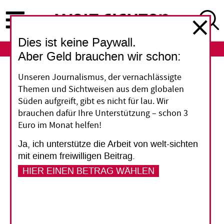
Direkt
zum
Inhalt
Dies ist keine Paywall.
ABO
LOGIN
Aber Geld brauchen wir schon:
G20-Vorsitz
Unseren Journalismus, der vernachlässigte
Themen und Sichtweisen aus dem globalen
Fluchtursachen
Süden aufgreift, gibt es nicht für lau. Wir
brauchen dafür Ihre Unterstützung – schon 3
abstellen, Entwicklung
Euro im Monat helfen!
fördern
Ja, ich unterstütze die Arbeit von welt-sichten
mit einem freiwilligen Beitrag.
HIER EINEN BETRAG WÄHLEN
In Berlin hat die Planung der deutschen
Präsidentschaft der G20-Gruppe aus Industrie-
und Schwellenländern begonnen. Die weltweite
Flüchtlingskrise, der Klimawandel und die UN-