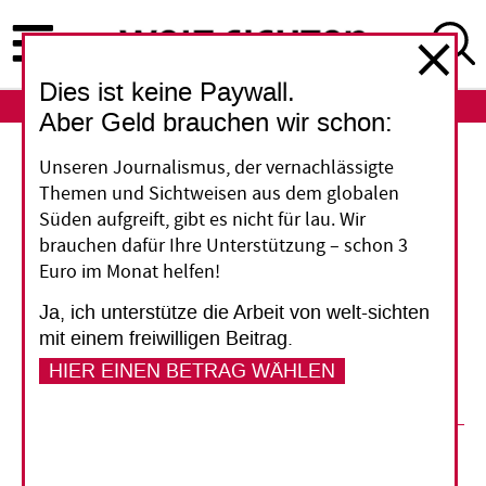
Direkt
zum
Inhalt
Dies ist keine Paywall.
ABO
LOGIN
Aber Geld brauchen wir schon:
Entwicklungspolitik
Unseren Journalismus, der vernachlässigte
Themen und Sichtweisen aus dem globalen
Global Britain Ltd
Süden aufgreift, gibt es nicht für lau. Wir
brauchen dafür Ihre Unterstützung – schon 3
Euro im Monat helfen!
Die britische Regierung ist für die Zeit nach dem
Brexit auf der Suche nach Handelspartnern. Das
Ja, ich unterstütze die Arbeit von welt-sichten
schlägt sich in der neuen Strategie für
mit einem freiwilligen Beitrag.
Entwicklungshilfe nieder.
HIER EINEN BETRAG WÄHLEN
02. Februar 2017
Tillmann Elliesen