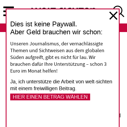
Direkt
zum
Inhalt
Dies ist keine Paywall.
ABO
LOGIN
Aber Geld brauchen wir schon:
Katholische Bischöfe in Nordnigeria
Unseren Journalismus, der vernachlässigte
Themen und Sichtweisen aus dem globalen
Hirten sollen Bauern
Süden aufgreift, gibt es nicht für lau. Wir
brauchen dafür Ihre Unterstützung – schon 3
werden
Euro im Monat helfen!
Ja, ich unterstütze die Arbeit von welt-sichten
Nomaden sollen sesshaft werden und ihre
mit einem freiwilligen Beitrag.
Herden auf gepachtetem Land weiden lassen.
HIER EINEN BETRAG WÄHLEN
Dies hat der Erzbischof von Kaduna zur Lösung
des Konflikts zwischen Bauern und Hirten in
Nordnigeria vorgeschlagen. Ganz so einfach wird
das nicht gehen, meinen Nigeria-Kenner.