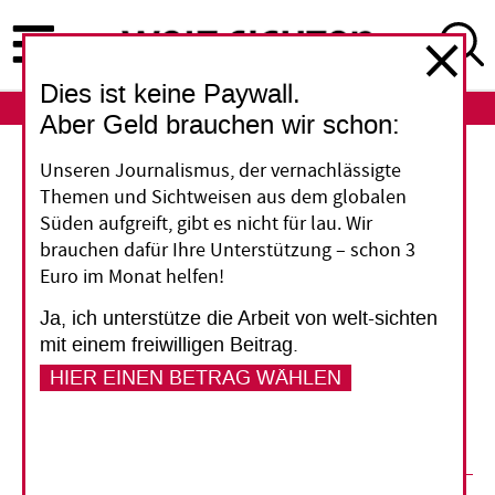
Direkt
zum
Inhalt
Dies ist keine Paywall.
ABO
LOGIN
Aber Geld brauchen wir schon:
Ausbildung
Unseren Journalismus, der vernachlässigte
Themen und Sichtweisen aus dem globalen
Lernen steht hoch im
Süden aufgreift, gibt es nicht für lau. Wir
brauchen dafür Ihre Unterstützung – schon 3
Kurs
Euro im Monat helfen!
Ja, ich unterstütze die Arbeit von welt-sichten
Bildung gilt in Kenia als Schlüssel für eine
mit einem freiwilligen Beitrag.
bessere Zukunft. Doch die Chancen sind
HIER EINEN BETRAG WÄHLEN
ungleich verteilt – vor allem zwischen Stadt und
Land.
28. Januar 2019
Bettina Rühl