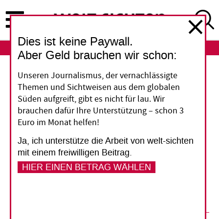
Direkt
zum
Inhalt
Dies ist keine Paywall.
ABO
LOGIN
Aber Geld brauchen wir schon:
Welternährungsprogramm
Unseren Journalismus, der vernachlässigte
Themen und Sichtweisen aus dem globalen
Hungerhilfe für den
Süden aufgreift, gibt es nicht für lau. Wir
brauchen dafür Ihre Unterstützung – schon 3
Frieden
Euro im Monat helfen!
Ja, ich unterstütze die Arbeit von welt-sichten
Kann man mit Programmen gegen Hunger
mit einem freiwilligen Beitrag.
zugleich den Frieden fördern? Ja, aber das zu
HIER EINEN BETRAG WÄHLEN
planen ist schwierig, zeigt das SIPRI in einer
neuen Studie.