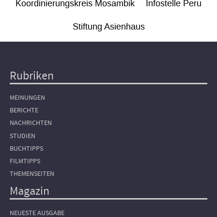
Koordinierungskreis Mosambik
Infostelle Peru
Stiftung Asienhaus
Rubriken
Hauptnavigation
MEINUNGEN
BERICHTE
NACHRICHTEN
STUDIEN
BUCHTIPPS
FILMTIPPS
THEMENSEITEN
Magazin
NEUESTE AUSGABE