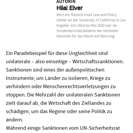
AUTORIN
Hilal Elver
lehrt am Resnick Food Law and Policy
Center an der University of California in Los
Angeles. Von 2014 bis Mai 2020 war sie
Sonderberichterstatterin der Vereinten
Nationen für das Recht auf Nahrung.
Ein Paradebeispiel für diese Ungleichheit sind
unilaterale – also einseitige – Wirtschaftssanktionen.
Sanktionen sind eines der außenpolitischen
Instrumente, um Länder zu isolieren, Kriege zu
verhindern oder Menschenrechtsverletzungen zu
stoppen. Die Mehrzahl der unilateralen Sanktionen
zielt darauf ab, die Wirtschaft des Ziellandes zu
schädigen, um das Regime oder seine Politik zu
ändern.
Während einige Sanktionen vom UN-Sicherheitsrat