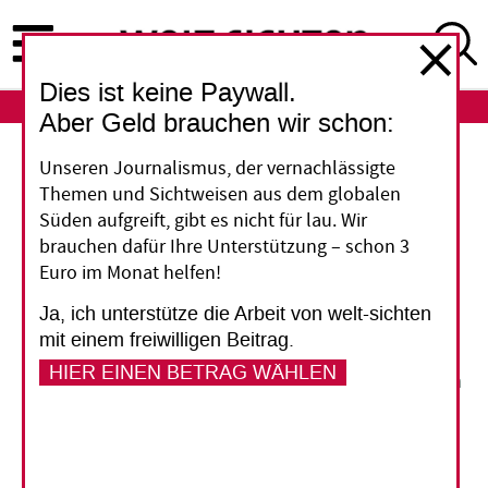
Direkt
zum
Inhalt
Dies ist keine Paywall.
ABO
LOGIN
Aber Geld brauchen wir schon:
Wirtschaftssanktionen
Unseren Journalismus, der vernachlässigte
Themen und Sichtweisen aus dem globalen
Ein Verbrechen gegen
Süden aufgreift, gibt es nicht für lau. Wir
brauchen dafür Ihre Unterstützung – schon 3
die Menschlichkeit
Euro im Monat helfen!
Ja, ich unterstütze die Arbeit von welt-sichten
Einseitige wirtschaftliche Sanktionen treffen die
mit einem freiwilligen Beitrag.
Falschen und vergrößern die Armut. In Zeiten
HIER EINEN BETRAG WÄHLEN
einer Pandemie ist das kriminell, die Sanktionen
sollten aufgehoben werden, findet Hilal Elver,
die ehemalige UN-Sonderberichterstatterin für
das Recht auf Nahrung.