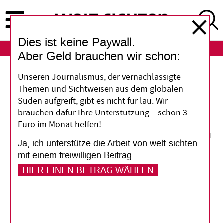
Direkt
zum
Inhalt
Dies ist keine Paywall.
ABO
LOGIN
Aber Geld brauchen wir schon:
Unseren Journalismus, der vernachlässigte
Mali legt Übergang zu ziviler
Themen und Sichtweisen aus dem globalen
Regierung fest
Süden aufgreift, gibt es nicht für lau. Wir
brauchen dafür Ihre Unterstützung – schon 3
Euro im Monat helfen!
02. Oktober 2020
epd
Ja, ich unterstütze die Arbeit von welt-sichten
mit einem freiwilligen Beitrag.
Vorlesen
HIER EINEN BETRAG WÄHLEN
Frankfurt a.M./Bamako - Im westafrikanischen Mali
gibt es nach einem Militärputsch im August weiter
Fortschritte bei der Übergabe der Macht an eine zivile