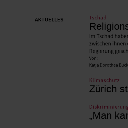
Tschad
AKTUELLES
Religion
Im Tschad haben
zwischen ihnen 
Regierung gesche
Von:
Katja Dorothea Buc
Klimaschutz
Zürich st
Diskriminierun
„Man kan