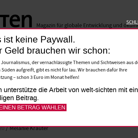
SCHL
Magazin für globale Entwicklung und öku
 ist keine Paywall.
SCHLIE
r Geld brauchen wir schon:
e
 Journalismus, der vernachlässigte Themen und Sichtweisen aus 
auf Hirten versus Baue
 Süden aufgreift, gibt es nicht für lau. Wir brauchen dafür Ihre
tzung – schon 3 Euro im Monat helfen!
ka Konflikte zwischen Bauern und nomadis
h unterstütze die Arbeit von welt-sichten mit e
lligen Beitrag.
on Gewalt? Dieser Eindruck täuscht, zeig
 EINEN BETRAG WÄHLEN
20
Melanie Kräuter