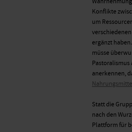
Wahrnehmung un
Konflikte zwis
um Ressourcen 
verschiedenen 
ergänzt haben.
müsse überwun
Pastoralismus 
anerkennen, da
Nahrungsmitte
Statt die Grup
nach den Wurze
Plattform für 