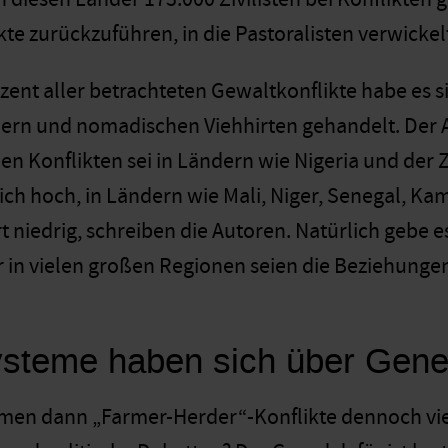
kte zurückzuführen, in die Pastoralisten verwicke
ozent aller betrachteten Gewaltkonflikte habe es s
ern und nomadischen Viehhirten gehandelt. Der A
len Konflikten sei in Ländern wie Nigeria und der
h hoch, in Ländern wie Mali, Niger, Senegal, Ka
niedrig, schreiben die Autoren. Natürlich gebe es
r in vielen großen Regionen seien die Beziehunge
steme haben sich über Gene
n dann „Farmer-Herder“-Konflikte dennoch viele