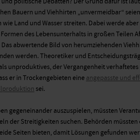
d politische Debatten? Der Grund dafür ist laut
chen Bauern und Viehhirten „unvermeidbar“ seien,
wie Land und Wasser streiten. Dabei werde aber ig
Formen des Lebensunterhalts in großen Teilen Af
 Das abwertende Bild von herumziehenden Viehhir
den werden. Theoretiker und Entscheidungsträg
als unproduktives, der Vergangenheit verhaftetes
ss er in Trockengebieten eine
angepasste und eff
lproduktion
sei.
pen gegeneinander auszuspielen, müssten Verantw
ln der Streitigkeiten suchen. Behörden müssten e
beide Seiten bieten, damit Lösungen gefunden w