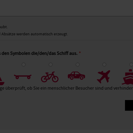
aubt.
Absätze werden automatisch erzeugt.
s den Symbolen die/den/das Schiff aus.
4
5
6
7
8
age überprüft, ob Sie ein menschlicher Besucher sind und verhind