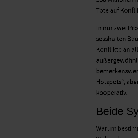
Tote auf Konfli
In nur zwei Pr
sesshaften Bau
Konflikte an al
außergewöhnlic
bemerkenswert 
Hotspots“, abe
kooperativ.
Beide Sy
Warum bestimme