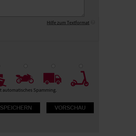
Hilfe zum Textformat
9
10
ert automatisches Spamming.