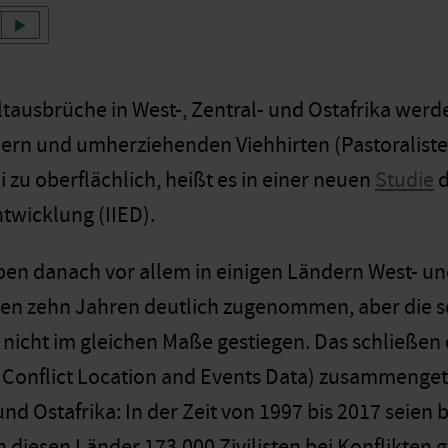
ausbrüche in West-, Zentral- und Ostafrika werde
ern und umherziehenden Viehhirten (Pastoraliste
 zu oberflächlich, heißt es in einer neuen
Studie
d
wicklung (IIED).
ben danach vor allem in einigen Ländern West- und
en zehn Jahren deutlich zugenommen, aber die 
n nicht im gleichen Maße gestiegen. Das schließe
onflict Location and Events Data) zusammengetr
 und Ostafrika: In der Zeit von 1997 bis 2017 seie
n diesen Länder 173.000 Zivilisten bei Konflikten