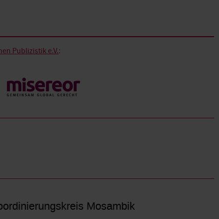
n Publizistik e.V.
:
ordinierungskreis Mosambik