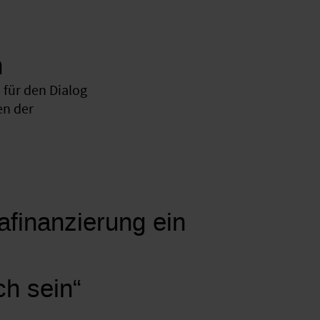
n
für den Dialog
en der
mafinanzierung ein
ch sein“