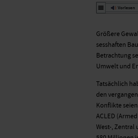
Vorlesen
Größere Gewalt
sesshaften Bau
Betrachtung sei
Umwelt und Ent
Tatsächlich ha
den vergangen
Konflikte seie
ACLED (Armed C
West-, Zentral
580 Millionen i