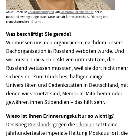
Anke Giesen ist
Vorstandsmitglied
von
Memorial International
, der in
Russland zwangsaufgelösten Gesellschaft für historische Aufklärung und
Menschenrechte
privat
Was beschäftigt Sie gerade?
Wir müssen uns neu organisieren, nachdem unsere
Dachorganisation in Russland verboten wurde. Und
wir müssen die vielen Aktiven unterstützen, die
Russland verlassen mussten, weil sie dort nicht mehr
sicher sind. Zum Glück beschäftigen einige
Universitäten und Gedenkstätten in Deutschland, mit
denen wir vernetzt sind, Memorial-Mitarbeiter oder
gewähren ihnen Stipendien – das hilft sehr.
Wieso ist Ihnen Erinnerungskultur so wichtig?
Der Krieg
R
usslands
gegen die
Ukraine
setzt eine
jahrhundertealte imperiale Haltung Moskaus fort, die