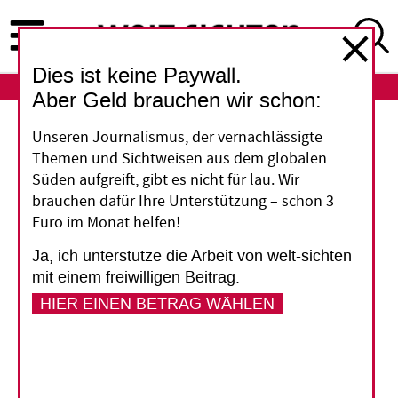
Direkt
zum
Inhalt
Dies ist keine Paywall.
ABO
LOGIN
Aber Geld brauchen wir schon:
Fünf Fragen
Unseren Journalismus, der vernachlässigte
Themen und Sichtweisen aus dem globalen
„Wir müssen die vielen
Süden aufgreift, gibt es nicht für lau. Wir
brauchen dafür Ihre Unterstützung – schon 3
Aktivisten unterstützen“
Euro im Monat helfen!
Ja, ich unterstütze die Arbeit von welt-sichten
Anke Giesen ist Vorstandsmitglied von Memorial
mit einem freiwilligen Beitrag.
International, der in Russland
HIER EINEN BETRAG WÄHLEN
zwangsaufgelösten Gesellschaft für historische
Aufklärung und Menschenrechte.