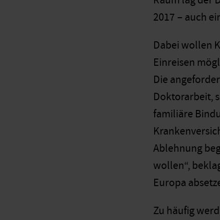
Raum lag der D
2017
– auch ei
Dabei wollen K
Einreisen mögl
Die angeforder
Doktorarbeit, 
familiäre Bind
Krankenversich
Ablehnung beg
wollen“, beklag
Europa absetz
Zu häufig werd