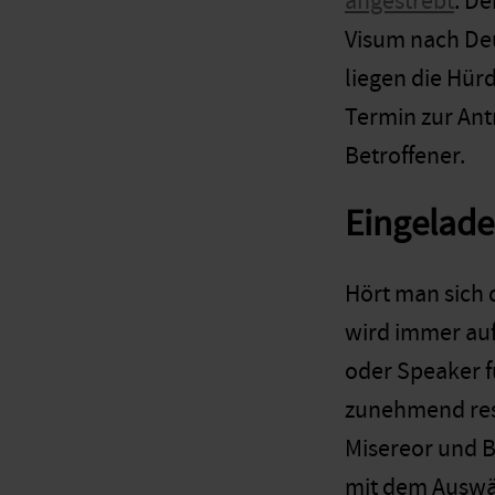
angestrebt
. D
Visum nach Deu
liegen die Hür
Termin zur Antr
Betroffener.
Eingelad
Hört man sich 
wird immer auf
oder Speaker f
zunehmend restr
Misereor und B
mit dem Auswä