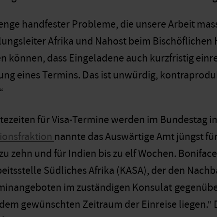
Menge handfester Probleme, die unsere Arbeit mass
lungsleiter Afrika und Nahost beim Bischöflichen 
en können, dass Eingeladene auch kurzfristig einr
ng eines Termins. Das ist unwürdig, kontraprodukt
“
ezeiten für Visa-Termine werden im Bundestag imm
ionsfraktion
nannte das Auswärtige Amt jüngst fü
s zu zehn und für Indien bis zu elf Wochen. Bonif
eitsstelle Südliches Afrika (KASA), der den Nachba
rminangeboten im zuständigen Konsulat
gegenüber
em gewünschten Zeitraum der Einreise liegen.“ Da