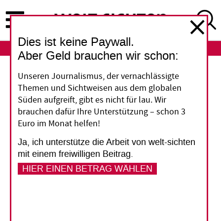
Direkt
zum
Inhalt
Dies ist keine Paywall.
ABO
LOGIN
Aber Geld brauchen wir schon:
Genossenschaftsbanken in Kamerun
Unseren Journalismus, der vernachlässigte
Themen und Sichtweisen aus dem globalen
„Mein Traum war, in
Süden aufgreift, gibt es nicht für lau. Wir
brauchen dafür Ihre Unterstützung – schon 3
Kamerun etwas wie
Euro im Monat helfen!
Raiffeisenbanken in
Ja, ich unterstütze die Arbeit von welt-sichten
mit einem freiwilligen Beitrag.
Gang zu bringen“
HIER EINEN BETRAG WÄHLEN
In Deutschland hat der Agrarökonom Justin
Bomda das System der Raiffeisenbanken
kennengelernt – und auf Kamerun übertragen.