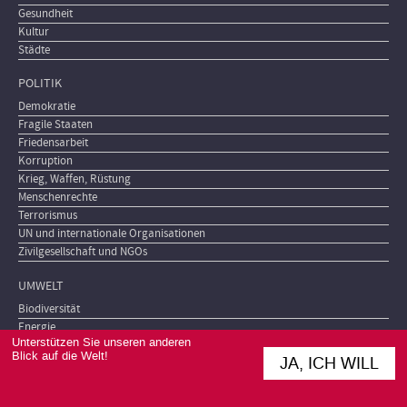
Gesundheit
Kultur
Städte
POLITIK
Demokratie
Fragile Staaten
Friedensarbeit
Korruption
Krieg, Waffen, Rüstung
Menschenrechte
Terrorismus
UN und internationale Organisationen
Zivilgesellschaft und NGOs
UMWELT
Biodiversität
Energie
Unterstützen Sie unseren anderen
Klimawandel
Blick auf die Welt!
JA, ICH WILL
Landwirtschaft
Natur- und Waldschutz
Wasser