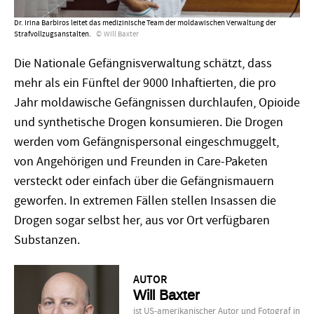
Dr. Irina Barbiros leitet das medizinische Team der moldawischen Verwaltung der
Strafvollzugs­anstalten.
Will Baxter
Die Nationale Gefängnisverwaltung schätzt, dass
mehr als ein Fünftel der 9000 Inhaftierten, die pro
Jahr moldawische Gefängnissen durchlaufen, Opioide
und synthetische Drogen konsumieren. Die Drogen
werden vom Gefängnispersonal eingeschmuggelt,
von Angehörigen und Freunden in Care-Paketen
versteckt oder einfach über die Gefängnismauern
geworfen. In extremen Fällen stellen Insassen die
Drogen sogar selbst her, aus vor Ort verfügbaren
Substanzen.
AUTOR
Will Baxter
ist US-amerikanischer Autor und Fotograf in