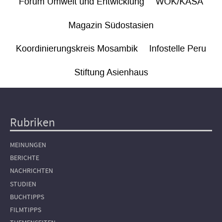
Forum Umwelt und Entwicklung
WÖK/KASA
Magazin Südostasien
Koordinierungskreis Mosambik
Infostelle Peru
Stiftung Asienhaus
Rubriken
Hauptnavigation
MEINUNGEN
BERICHTE
NACHRICHTEN
STUDIEN
BUCHTIPPS
FILMTIPPS