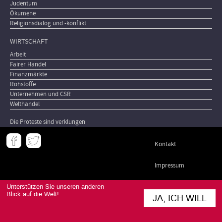
Judentum
Ökumene
Religionsdialog und -konflikt
WIRTSCHAFT
Arbeit
Fairer Handel
Finanzmärkte
Rohstoffe
Unternehmen und CSR
Welthandel
Die Proteste sind verklungen
Meta
Kontakt
-
Footer
Impressum
Newsletter
Unterstützen Sie unseren anderen
Blick auf die Welt!
JA, ICH WILL
AGB