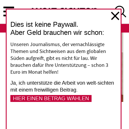
Direkt
zum
Inhalt
Dies ist keine Paywall.
ABO
LOGIN
Aber Geld brauchen wir schon:
Unseren Journalismus, der vernachlässigte
Themen und Sichtweisen aus dem globalen
Süden aufgreift, gibt es nicht für lau. Wir
brauchen dafür Ihre Unterstützung – schon 3
Euro im Monat helfen!
Ja, ich unterstütze die Arbeit von welt-sichten
mit einem freiwilligen Beitrag.
HIER EINEN BETRAG WÄHLEN
Ein Häftling in der Strafvollzugsanstalt Nr. 4 in Cricova in Moldau schluckt im Rahmen
seines Drogenentzugs ein Medikament.
Will Baxter
Strafvollzug in Moldau