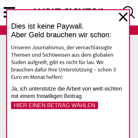
Direkt
zum
Inhalt
Dies ist keine Paywall.
ABO
LOGIN
Aber Geld brauchen wir schon:
Unseren Journalismus, der vernachlässigte
Themen und Sichtweisen aus dem globalen
Indonesien
Süden aufgreift, gibt es nicht für lau. Wir
brauchen dafür Ihre Unterstützung – schon 3
Auf dem Weg zu den
Euro im Monat helfen!
Rechten der Natur
Ja, ich unterstütze die Arbeit von welt-sichten
mit einem freiwilligen Beitrag.
Das indigene Adat-Recht Indonesiens bietet
HIER EINEN BETRAG WÄHLEN
vielfältige Grundlagen für einen stärkeren
juristischen Schutz der Natur. Das Magazin
Südostasien berichtet in seiner aktuellen
Ausgabe darüber.