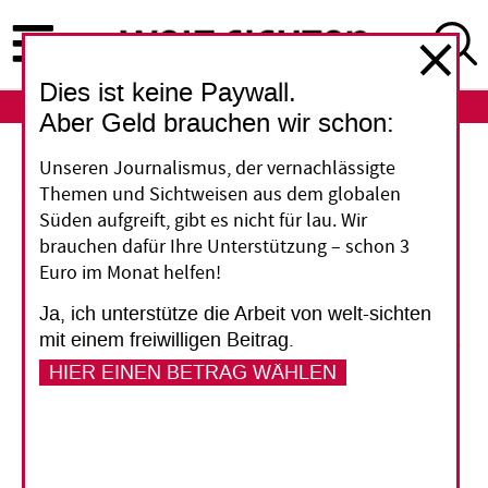
Direkt
zum
Inhalt
Dies ist keine Paywall.
ABO
LOGIN
Aber Geld brauchen wir schon:
Unseren Journalismus, der vernachlässigte
Angriff abgewehrt
Themen und Sichtweisen aus dem globalen
Süden aufgreift, gibt es nicht für lau. Wir
brauchen dafür Ihre Unterstützung – schon 3
Euro im Monat helfen!
Die Schweizer Wirtschaft hat sich nicht mit
Ja, ich unterstütze die Arbeit von welt-sichten
ihrem Versuch durchgesetzt, höhere
mit einem freiwilligen Beitrag.
Entwicklungsausgaben zu verhindern. Die große
HIER EINEN BETRAG WÄHLEN
Kammer des Parlaments hielt mit 123 zu 49
Stimmen an einer Erhöhung auf 0,5 Prozent des
Bruttonationaleinkommens (BNE) fest.