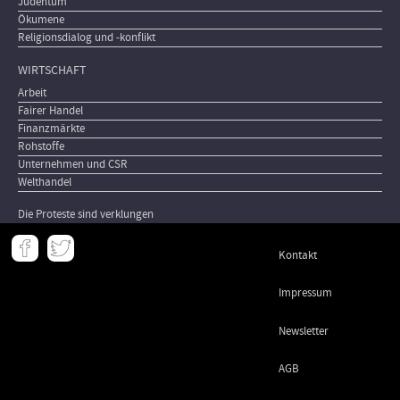
Judentum
Ökumene
Religionsdialog und -konflikt
WIRTSCHAFT
Arbeit
Fairer Handel
Finanzmärkte
Rohstoffe
Unternehmen und CSR
Welthandel
Die Proteste sind verklungen
Meta
Kontakt
-
Footer
Impressum
Newsletter
AGB