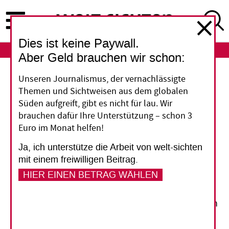
Direkt
zum
Inhalt
Dies ist keine Paywall.
ABO
LOGIN
Aber Geld brauchen wir schon:
Unseren Journalismus, der vernachlässigte
Geigerzähler für strahlende Schulen
Themen und Sichtweisen aus dem globalen
Süden aufgreift, gibt es nicht für lau. Wir
brauchen dafür Ihre Unterstützung – schon 3
Mit Hilfe ihrer Partner in aller Welt haben die
Euro im Monat helfen!
Kirchen in Japan nach der Dreifachkatastrophe
Ja, ich unterstütze die Arbeit von welt-sichten
vom 11. März zahlreiche Hilfsprojekte initiiert.
mit einem freiwilligen Beitrag.
Auf Anraten der ökumenischen Partner hat der
HIER EINEN BETRAG WÄHLEN
Nationale Christenrat in Japan (NCCJ) nun ein
Koordinationsbüro eröffnet. Das Japan
Ecumenical Desaster Response Office (JEDRO) in
Tokio kann nun auch Anträge bei großen