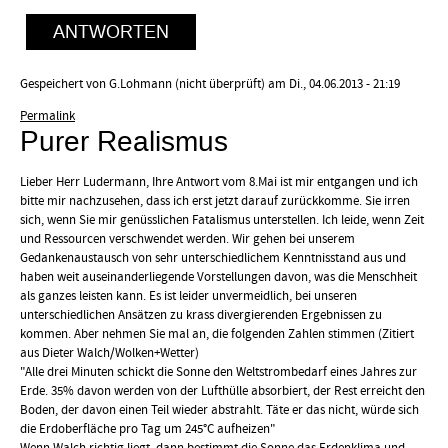
ANTWORTEN
Gespeichert von
G.Lohmann (nicht überprüft)
am Di., 04.06.2013 - 21:19
Permalink
Purer Realismus
Lieber Herr Ludermann, Ihre Antwort vom 8.Mai ist mir entgangen und ich
bitte mir nachzusehen, dass ich erst jetzt darauf zurückkomme. Sie irren
sich, wenn Sie mir genüsslichen Fatalismus unterstellen. Ich leide, wenn Zeit
und Ressourcen verschwendet werden. Wir gehen bei unserem
Gedankenaustausch von sehr unterschiedlichem Kenntnisstand aus und
haben weit auseinanderliegende Vorstellungen davon, was die Menschheit
als ganzes leisten kann. Es ist leider unvermeidlich, bei unseren
unterschiedlichen Ansätzen zu krass divergierenden Ergebnissen zu
kommen. Aber nehmen Sie mal an, die folgenden Zahlen stimmen (Zitiert
aus Dieter Walch/Wolken+Wetter)
"Alle drei Minuten schickt die Sonne den Weltstrombedarf eines Jahres zur
Erde. 35% davon werden von der Lufthülle absorbiert, der Rest erreicht den
Boden, der davon einen Teil wieder abstrahlt. Täte er das nicht, würde sich
die Erdoberfläche pro Tag um 245°C aufheizen"