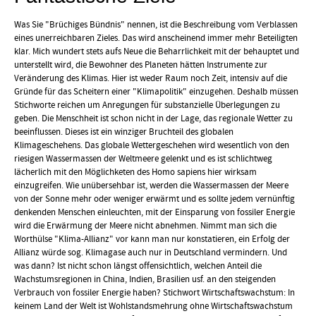
Was Sie "Brüchiges Bündnis" nennen, ist die Beschreibung vom Verblassen
eines unerreichbaren Zieles. Das wird anscheinend immer mehr Beteiligten
klar. Mich wundert stets aufs Neue die Beharrlichkeit mit der behauptet und
unterstellt wird, die Bewohner des Planeten hätten Instrumente zur
Veränderung des Klimas. Hier ist weder Raum noch Zeit, intensiv auf die
Gründe für das Scheitern einer "Klimapolitik" einzugehen. Deshalb müssen
Stichworte reichen um Anregungen für substanzielle Überlegungen zu
geben. Die Menschheit ist schon nicht in der Lage, das regionale Wetter zu
beeinflussen. Dieses ist ein winziger Bruchteil des globalen
Klimageschehens. Das globale Wettergeschehen wird wesentlich von den
riesigen Wassermassen der Weltmeere gelenkt und es ist schlichtweg
lächerlich mit den Möglichketen des Homo sapiens hier wirksam
einzugreifen. Wie unübersehbar ist, werden die Wassermassen der Meere
von der Sonne mehr oder weniger erwärmt und es sollte jedem vernünftig
denkenden Menschen einleuchten, mit der Einsparung von fossiler Energie
wird die Erwärmung der Meere nicht abnehmen. Nimmt man sich die
Worthülse "Klima-Allianz" vor kann man nur konstatieren, ein Erfolg der
Allianz würde sog. Klimagase auch nur in Deutschland vermindern. Und
was dann? Ist nicht schon längst offensichtlich, welchen Anteil die
Wachstumsregionen in China, Indien, Brasilien usf. an den steigenden
Verbrauch von fossiler Energie haben? Stichwort Wirtschaftswachstum: In
keinem Land der Welt ist Wohlstandsmehrung ohne Wirtschaftswachstum