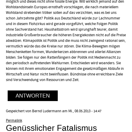
möglich und dieses nicht ohne fossile Energie. Will wirklich jemand auf den
Wohlstandsinseln Europas ernsthaft vorschlagen, die nach materiellem
Wohlstand strebenden Völker sollen auf das verzichten, was es bei uns
schon Jahrzehnte gibt? Politik aus Deutschland würde zur Lachnummer
und in diesem Flohzirkus wird gerade vorgeführt, welche Folgen Politik
ohne Sachverstand hat. Haushaltsstrom wird sprunghaft teurer, damit
industrielle Großverbraucher die höheren Energiekosten nicht auf die Preise
abwälzen. Klimapolitik ist Politik und die muss nicht zwingend rational sein,
vermutlich würde das die Kreise nur stören. Die Klima-Bewegten mögen
Menschenketten formen, Wunderkerzen abbrennen und allerlei Allianzen
bilden. Sie folgen nur den Rattenfängern der Politik mit Medienmacht zu
den periodisch auftretenden Wahlurnen. Entschieden wird woanders. Sie
können mit ihrem emotionalen Engagement die gesetzmäßigen Abläufe in
Wirtschaft und Natur nicht beeinflussen. Bündnisse ohne erreichbare Ziele
sind Verschwendung von Ressourcen und Zeit.
ANTWORTEN
Gespeichert von
Bernd Ludermann
am Mi., 08.05.2013 - 14:47
Permalink
Genüsslicher Fatalismus