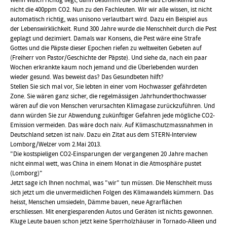
Wenn Walch richtig liegt, dann bestimmt die Sonne das Erdenklima und
nicht die 400ppm CO2. Nun zu den Fachleuten. Wir wir alle wissen, ist nicht
automatisch richtig, was unisono verlautbart wird. Dazu ein Beispiel aus
der Lebenswirklichkeit. Rund 300 Jahre wurde die Menschheit durch die Pest
geplagt und dezimiert. Damals war Konsens, die Pest wäre eine Strafe
Gottes und die Päpste dieser Epochen riefen zu weltweiten Gebeten auf
(Freiherr von Pastor/Geschichte der Päpste). Und siehe da, nach ein paar
Wochen erkrankte kaum noch jemand und die Überlebenden wurden
wieder gesund. Was beweist das? Das Gesundbeten hilft?
Stellen Sie sich mal vor, Sie lebten in einer vom Hochwasser gefährdeten
Zone. Sie wären ganz sicher, die regelmässigen Jahrhunderthochwasser
wären auf die von Menschen verursachten Klimagase zurückzuführen. Und
dann würden Sie zur Abwendung zukünftiger Gefahren jede mögliche CO2-
Emission vermeiden. Das wäre doch naiv. Auf Klimaschutzmassnahmen in
Deutschland setzen ist naiv. Dazu ein Zitat aus dem STERN-Interview
Lomborg/Welzer vom 2.Mai 2013.
"Die kostspieligen CO2-Einsparungen der vergangenen 20 Jahre machen
nicht einmal wett, was China in einem Monat in die Atmosphäre pustet
(Lomborg)"
Jetzt sage ich Ihnen nochmal, was "wir" tun müssen. Die Menschheit muss
sich jetzt um die unvermeidlichen Folgen des Klimawandels kümmern. Das
heisst, Menschen umsiedeln, Dämme bauen, neue Agrarflächen
erschliessen. Mit energiesparenden Autos und Geräten ist nichts gewonnen.
Kluge Leute bauen schon jetzt keine Sperrholzhäuser in Tornado-Alleen und