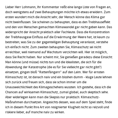
Lieber Herr Lohmann, Ihr Kommentar reißt eine lange Liste von Fragen an,
doch wenigstens auf zwei Behauptungen möchte ich etwas erwidern. Zum
ersten wundert mich die Ansicht sehr, der Mensch könne das Klima gar
nicht beeinflussen. Sie scheinen zu behaupten, dass es den Treibhauseffekt
und den von Menschen gemachten Klimawandel gar nicht geben kann. Das
widerspricht der Ansicht praktisch aller Fachleute. Dass die Konzentration
der Treibhausgase Einfluss auf die Erwärmung der Meere hat, ist kaum zu
bestreiten; was Sie zu der gegenteiligen Behauptung veranlasst, verstehe
ich einfach nicht. Zum zweiten behaupten Sie, Klimaschutz sei nicht
erreichbar, weil niemand auf Wachstum verzichten will. Hier ist möglich,
dass Sie Recht haben. Nur scheint mir, Sie genießen geradezu diese Einsicht:
Man könne (und müsse) nichts tun und die Idealisten, die sich für die
Abwendung der Katastrophe (die es für Sie vielleicht gar nicht gibt?)
einsetzen, gingen bloß "Rattenfängern" auf den Leim. Wer für ernsten
Klimaschutz ist, ist danach naiv und ein bisshen dumm - kluge Leute lehnen
sich zurück und freuen sich, dass sie schon immer um die
Unausweichlichkeit des Klimageschehens wussten. Ich gestehe, dass ich die
Chancen auf wirksamen Klimaschutz, zumal global, auch skeptisch sehe.
Aber widerlegen kann man die Skepsis nur praktisch: Klimaschutz-
Maßnahmen durchsetzen. Angesichts dessen, was auf dem Spiel steht, finde
ich in diesem Punkt Ihre Art von resignierter Klugheit nicht so reizvoll und
riskiere lieber, auf manche naiv zu wirken.