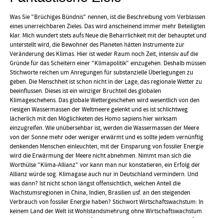
Was Sie "Brüchiges Bündnis" nennen, ist die Beschreibung vom Verblassen
eines unerreichbaren Zieles. Das wird anscheinend immer mehr Beteiligten
klar. Mich wundert stets aufs Neue die Beharrlichkeit mit der behauptet und
unterstellt wird, die Bewohner des Planeten hätten Instrumente zur
Veränderung des Klimas. Hier ist weder Raum noch Zeit, intensiv auf die
Gründe für das Scheitern einer "Klimapolitik" einzugehen. Deshalb müssen
Stichworte reichen um Anregungen für substanzielle Überlegungen zu
geben. Die Menschheit ist schon nicht in der Lage, das regionale Wetter zu
beeinflussen. Dieses ist ein winziger Bruchteil des globalen
Klimageschehens. Das globale Wettergeschehen wird wesentlich von den
riesigen Wassermassen der Weltmeere gelenkt und es ist schlichtweg
lächerlich mit den Möglichketen des Homo sapiens hier wirksam
einzugreifen. Wie unübersehbar ist, werden die Wassermassen der Meere
von der Sonne mehr oder weniger erwärmt und es sollte jedem vernünftig
denkenden Menschen einleuchten, mit der Einsparung von fossiler Energie
wird die Erwärmung der Meere nicht abnehmen. Nimmt man sich die
Worthülse "Klima-Allianz" vor kann man nur konstatieren, ein Erfolg der
Allianz würde sog. Klimagase auch nur in Deutschland vermindern. Und
was dann? Ist nicht schon längst offensichtlich, welchen Anteil die
Wachstumsregionen in China, Indien, Brasilien usf. an den steigenden
Verbrauch von fossiler Energie haben? Stichwort Wirtschaftswachstum: In
keinem Land der Welt ist Wohlstandsmehrung ohne Wirtschaftswachstum