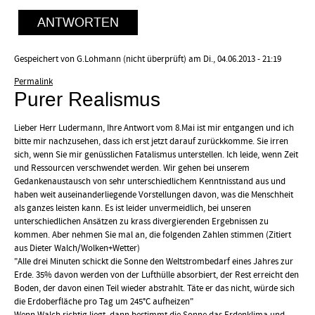
ANTWORTEN
Gespeichert von
G.Lohmann (nicht überprüft)
am Di., 04.06.2013 - 21:19
Permalink
Purer Realismus
Lieber Herr Ludermann, Ihre Antwort vom 8.Mai ist mir entgangen und ich
bitte mir nachzusehen, dass ich erst jetzt darauf zurückkomme. Sie irren
sich, wenn Sie mir genüsslichen Fatalismus unterstellen. Ich leide, wenn Zeit
und Ressourcen verschwendet werden. Wir gehen bei unserem
Gedankenaustausch von sehr unterschiedlichem Kenntnisstand aus und
haben weit auseinanderliegende Vorstellungen davon, was die Menschheit
als ganzes leisten kann. Es ist leider unvermeidlich, bei unseren
unterschiedlichen Ansätzen zu krass divergierenden Ergebnissen zu
kommen. Aber nehmen Sie mal an, die folgenden Zahlen stimmen (Zitiert
aus Dieter Walch/Wolken+Wetter)
"Alle drei Minuten schickt die Sonne den Weltstrombedarf eines Jahres zur
Erde. 35% davon werden von der Lufthülle absorbiert, der Rest erreicht den
Boden, der davon einen Teil wieder abstrahlt. Täte er das nicht, würde sich
die Erdoberfläche pro Tag um 245°C aufheizen"