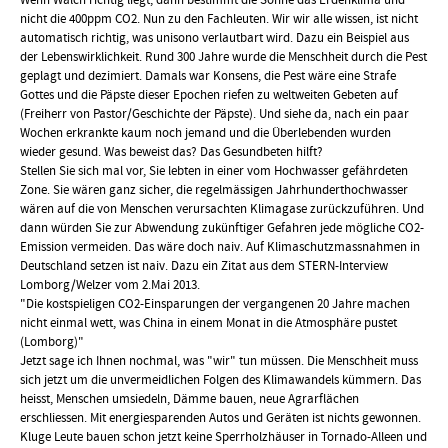
Wenn Walch richtig liegt, dann bestimmt die Sonne das Erdenklima und
nicht die 400ppm CO2. Nun zu den Fachleuten. Wir wir alle wissen, ist nicht
automatisch richtig, was unisono verlautbart wird. Dazu ein Beispiel aus
der Lebenswirklichkeit. Rund 300 Jahre wurde die Menschheit durch die Pest
geplagt und dezimiert. Damals war Konsens, die Pest wäre eine Strafe
Gottes und die Päpste dieser Epochen riefen zu weltweiten Gebeten auf
(Freiherr von Pastor/Geschichte der Päpste). Und siehe da, nach ein paar
Wochen erkrankte kaum noch jemand und die Überlebenden wurden
wieder gesund. Was beweist das? Das Gesundbeten hilft?
Stellen Sie sich mal vor, Sie lebten in einer vom Hochwasser gefährdeten
Zone. Sie wären ganz sicher, die regelmässigen Jahrhunderthochwasser
wären auf die von Menschen verursachten Klimagase zurückzuführen. Und
dann würden Sie zur Abwendung zukünftiger Gefahren jede mögliche CO2-
Emission vermeiden. Das wäre doch naiv. Auf Klimaschutzmassnahmen in
Deutschland setzen ist naiv. Dazu ein Zitat aus dem STERN-Interview
Lomborg/Welzer vom 2.Mai 2013.
"Die kostspieligen CO2-Einsparungen der vergangenen 20 Jahre machen
nicht einmal wett, was China in einem Monat in die Atmosphäre pustet
(Lomborg)"
Jetzt sage ich Ihnen nochmal, was "wir" tun müssen. Die Menschheit muss
sich jetzt um die unvermeidlichen Folgen des Klimawandels kümmern. Das
heisst, Menschen umsiedeln, Dämme bauen, neue Agrarflächen
erschliessen. Mit energiesparenden Autos und Geräten ist nichts gewonnen.
Kluge Leute bauen schon jetzt keine Sperrholzhäuser in Tornado-Alleen und