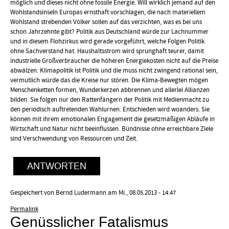
möglich und dieses nicht ohne fossile Energie. Will wirklich jemand auf den
Wohlstandsinseln Europas ernsthaft vorschlagen, die nach materiellem
Wohlstand strebenden Völker sollen auf das verzichten, was es bei uns
schon Jahrzehnte gibt? Politik aus Deutschland würde zur Lachnummer
und in diesem Flohzirkus wird gerade vorgeführt, welche Folgen Politik
ohne Sachverstand hat. Haushaltsstrom wird sprunghaft teurer, damit
industrielle Großverbraucher die höheren Energiekosten nicht auf die Preise
abwälzen. Klimapolitik ist Politik und die muss nicht zwingend rational sein,
vermutlich würde das die Kreise nur stören. Die Klima-Bewegten mögen
Menschenketten formen, Wunderkerzen abbrennen und allerlei Allianzen
bilden. Sie folgen nur den Rattenfängern der Politik mit Medienmacht zu
den periodisch auftretenden Wahlurnen. Entschieden wird woanders. Sie
können mit ihrem emotionalen Engagement die gesetzmäßigen Abläufe in
Wirtschaft und Natur nicht beeinflussen. Bündnisse ohne erreichbare Ziele
sind Verschwendung von Ressourcen und Zeit.
ANTWORTEN
Gespeichert von
Bernd Ludermann
am Mi., 08.05.2013 - 14:47
Permalink
Genüsslicher Fatalismus