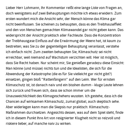
Lieber Herr Lohmann, Ihr Kommentar reißt eine lange Liste von Fragen an,
doch wenigstens auf zwei Behauptungen möchte ich etwas erwidern. Zum
ersten wundert mich die Ansicht sehr, der Mensch könne das Klima gar
nicht beeinflussen. Sie scheinen zu behaupten, dass es den Treibhauseffekt
und den von Menschen gemachten Klimawandel gar nicht geben kann. Das
widerspricht der Ansicht praktisch aller Fachleute. Dass die Konzentration
der Treibhausgase Einfluss auf die Erwärmung der Meere hat, ist kaum zu
bestreiten; was Sie zu der gegenteiligen Behauptung veranlasst, verstehe
ich einfach nicht. Zum zweiten behaupten Sie, Klimaschutz sei nicht
erreichbar, weil niemand auf Wachstum verzichten will. Hier ist möglich,
dass Sie Recht haben. Nur scheint mir, Sie genießen geradezu diese Einsicht:
Man könne (und müsse) nichts tun und die Idealisten, die sich für die
Abwendung der Katastrophe (die es für Sie vielleicht gar nicht gibt?)
einsetzen, gingen bloß "Rattenfängern" auf den Leim. Wer für ernsten
Klimaschutz ist, ist danach naiv und ein bisshen dumm - kluge Leute lehnen
sich zurück und freuen sich, dass sie schon immer um die
Unausweichlichkeit des Klimageschehens wussten. Ich gestehe, dass ich die
Chancen auf wirksamen Klimaschutz, zumal global, auch skeptisch sehe.
Aber widerlegen kann man die Skepsis nur praktisch: Klimaschutz-
Maßnahmen durchsetzen. Angesichts dessen, was auf dem Spiel steht, finde
ich in diesem Punkt Ihre Art von resignierter Klugheit nicht so reizvoll und
riskiere lieber, auf manche naiv zu wirken.