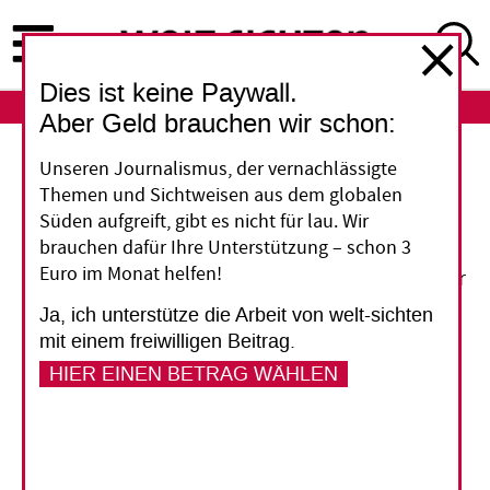
Direkt
zum
Inhalt
Dies ist keine Paywall.
ABO
LOGIN
Aber Geld brauchen wir schon:
Unseren Journalismus, der vernachlässigte
In Daressalam Hamburgs
Themen und Sichtweisen aus dem globalen
Klimaschutzbilanz verbessern
Süden aufgreift, gibt es nicht für lau. Wir
Um Klimaschutz und die Anpassung an den
brauchen dafür Ihre Unterstützung – schon 3
Euro im Monat helfen!
Klimawandel geht es in einem neuen Projekt der
Servicestelle Kommunen in der Einen Welt bei
Ja, ich unterstütze die Arbeit von welt-sichten
Engagement Global. In einer Pilotphase haben
mit einem freiwilligen Beitrag.
neun deutsche Kommunen mit ihren
HIER EINEN BETRAG WÄHLEN
afrikanischen Partnerstädten in Ghana,
Südafrika und Tansania Handlungsprogramme
erarbeitet, die in der nächsten Phase
verwirklicht werden sollen.