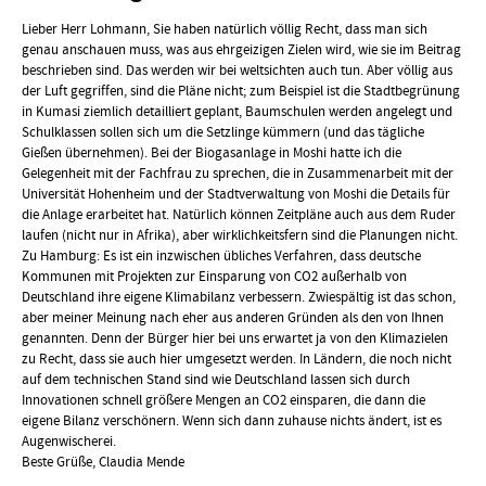
Lieber Herr Lohmann, Sie haben natürlich völlig Recht, dass man sich
genau anschauen muss, was aus ehrgeizigen Zielen wird, wie sie im Beitrag
beschrieben sind. Das werden wir bei weltsichten auch tun. Aber völlig aus
der Luft gegriffen, sind die Pläne nicht; zum Beispiel ist die Stadtbegrünung
in Kumasi ziemlich detailliert geplant, Baumschulen werden angelegt und
Schulklassen sollen sich um die Setzlinge kümmern (und das tägliche
Gießen übernehmen). Bei der Biogasanlage in Moshi hatte ich die
Gelegenheit mit der Fachfrau zu sprechen, die in Zusammenarbeit mit der
Universität Hohenheim und der Stadtverwaltung von Moshi die Details für
die Anlage erarbeitet hat. Natürlich können Zeitpläne auch aus dem Ruder
laufen (nicht nur in Afrika), aber wirklichkeitsfern sind die Planungen nicht.
Zu Hamburg: Es ist ein inzwischen übliches Verfahren, dass deutsche
Kommunen mit Projekten zur Einsparung von CO2 außerhalb von
Deutschland ihre eigene Klimabilanz verbessern. Zwiespältig ist das schon,
aber meiner Meinung nach eher aus anderen Gründen als den von Ihnen
genannten. Denn der Bürger hier bei uns erwartet ja von den Klimazielen
zu Recht, dass sie auch hier umgesetzt werden. In Ländern, die noch nicht
auf dem technischen Stand sind wie Deutschland lassen sich durch
Innovationen schnell größere Mengen an CO2 einsparen, die dann die
eigene Bilanz verschönern. Wenn sich dann zuhause nichts ändert, ist es
Augenwischerei.
Beste Grüße, Claudia Mende