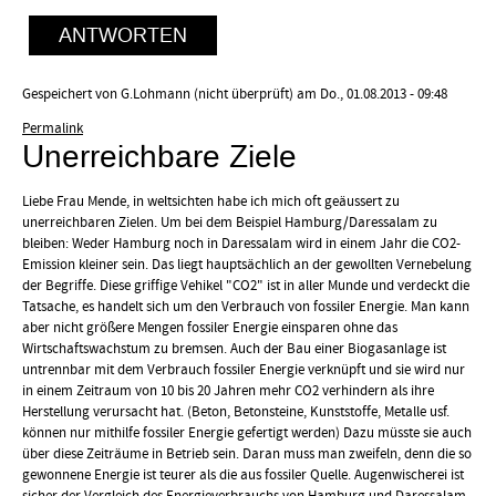
ANTWORTEN
Gespeichert von
G.Lohmann (nicht überprüft)
am Do., 01.08.2013 - 09:48
Permalink
Unerreichbare Ziele
Liebe Frau Mende, in weltsichten habe ich mich oft geäussert zu
unerreichbaren Zielen. Um bei dem Beispiel Hamburg/Daressalam zu
bleiben: Weder Hamburg noch in Daressalam wird in einem Jahr die CO2-
Emission kleiner sein. Das liegt hauptsächlich an der gewollten Vernebelung
der Begriffe. Diese griffige Vehikel "CO2" ist in aller Munde und verdeckt die
Tatsache, es handelt sich um den Verbrauch von fossiler Energie. Man kann
aber nicht größere Mengen fossiler Energie einsparen ohne das
Wirtschaftswachstum zu bremsen. Auch der Bau einer Biogasanlage ist
untrennbar mit dem Verbrauch fossiler Energie verknüpft und sie wird nur
in einem Zeitraum von 10 bis 20 Jahren mehr CO2 verhindern als ihre
Herstellung verursacht hat. (Beton, Betonsteine, Kunststoffe, Metalle usf.
können nur mithilfe fossiler Energie gefertigt werden) Dazu müsste sie auch
über diese Zeiträume in Betrieb sein. Daran muss man zweifeln, denn die so
gewonnene Energie ist teurer als die aus fossiler Quelle. Augenwischerei ist