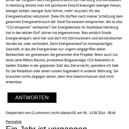
sicher der Vergleich des Energieverbrauchs von Hamburg und Daressalam.
In Hamburg könnte man mit spürbaren Einschränkungen (weniger heizen,
weniger kühlen, weniger Auto fahren, mehr recyclen) 5% des
Energieeinsatzes reduzieren. Diese 5% dürften nach meiner Schätzung dem
gesamten Energieverbrauch der Stadt Daressalam entsprechen. Wo ist also
"CO2 einsparen" wirksamer? Der Energieeinsatz im Stadtstaat Hamburg
hat in den letzten fünf Jahren nie abgenommen. Was wirklich fossile
Energie einspart, wird hier und dort mit Störmanövern und bürokratischen
Hürden be- oder verhindert. Denn Energieverkauf ist monopolartiges
Geschäft, in das die Energieriesen nur ungern eingegriffen sehen.
Beobachten wir gemeinsam die genannten drei Projekte. Wenn auch nur
eines (eine Million Bäume, produktive Biogasanlage, CO2-Reduktion in
beiden Städten in der geplanten Zeit) das Ziel erreicht, spendiere ich Sekt
für die Redaktion oder einen runden Gegenwert in anderer Währung. Sie
brauchen nichts dagegen setzen, denn Ihre Gewinnchancen sind nicht
erkennbar.
ANTWORTEN
Gespeichert von
G.Lohmann (nicht überprüft)
am Mi., 13.08.2014 - 08:45
Permalink