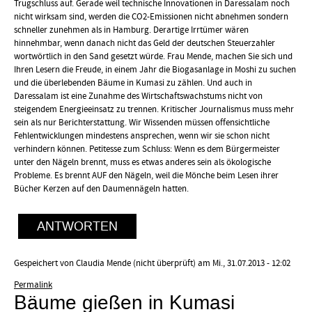
Trugschluss auf. Gerade weil technische Innovationen in Daressalam noch
nicht wirksam sind, werden die CO2-Emissionen nicht abnehmen sondern
schneller zunehmen als in Hamburg. Derartige Irrtümer wären
hinnehmbar, wenn danach nicht das Geld der deutschen Steuerzahler
wortwörtlich in den Sand gesetzt würde. Frau Mende, machen Sie sich und
Ihren Lesern die Freude, in einem Jahr die Biogasanlage in Moshi zu suchen
und die überlebenden Bäume in Kumasi zu zählen. Und auch in
Daressalam ist eine Zunahme des Wirtschaftswachstums nicht von
steigendem Energieeinsatz zu trennen. Kritischer Journalismus muss mehr
sein als nur Berichterstattung. Wir Wissenden müssen offensichtliche
Fehlentwicklungen mindestens ansprechen, wenn wir sie schon nicht
verhindern können. Petitesse zum Schluss: Wenn es dem Bürgermeister
unter den Nägeln brennt, muss es etwas anderes sein als ökologische
Probleme. Es brennt AUF den Nägeln, weil die Mönche beim Lesen ihrer
Bücher Kerzen auf den Daumennägeln hatten.
ANTWORTEN
Gespeichert von
Claudia Mende (nicht überprüft)
am Mi., 31.07.2013 - 12:02
Permalink
Bäume gießen in Kumasi