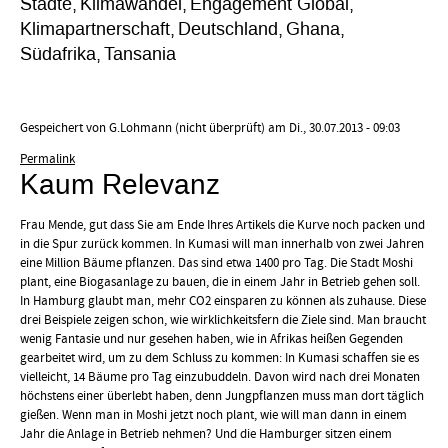
Städte
Klimawandel
Engagement Global
Klimapartnerschaft
Deutschland
Ghana
Südafrika
Tansania
Gespeichert von
G.Lohmann (nicht überprüft)
am Di., 30.07.2013 - 09:03
Permalink
Kaum Relevanz
Frau Mende, gut dass Sie am Ende Ihres Artikels die Kurve noch packen und
in die Spur zurück kommen. In Kumasi will man innerhalb von zwei Jahren
eine Million Bäume pflanzen. Das sind etwa 1400 pro Tag. Die Stadt Moshi
plant, eine Biogasanlage zu bauen, die in einem Jahr in Betrieb gehen soll.
In Hamburg glaubt man, mehr CO2 einsparen zu können als zuhause. Diese
drei Beispiele zeigen schon, wie wirklichkeitsfern die Ziele sind. Man braucht
wenig Fantasie und nur gesehen haben, wie in Afrikas heißen Gegenden
gearbeitet wird, um zu dem Schluss zu kommen: In Kumasi schaffen sie es
vielleicht, 14 Bäume pro Tag einzubuddeln. Davon wird nach drei Monaten
höchstens einer überlebt haben, denn Jungpflanzen muss man dort täglich
gießen. Wenn man in Moshi jetzt noch plant, wie will man dann in einem
Jahr die Anlage in Betrieb nehmen? Und die Hamburger sitzen einem