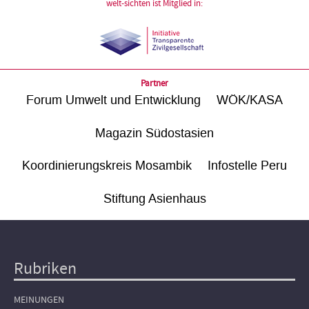
welt-sichten ist Mitglied in:
Partner
Forum Umwelt und Entwicklung
WÖK/KASA
Magazin Südostasien
Koordinierungskreis Mosambik
Infostelle Peru
Stiftung Asienhaus
Rubriken
Hauptnavigation
MEINUNGEN