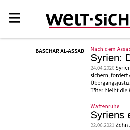
Direkt
zum
Inhalt
Nach dem Assa
BASCHAR AL-ASSAD
Syrien: 
Syrie
24.04.2026
sichern, fordert
Übergangsjustiz
Täter bleibt die
Waffenruhe
Syriens 
Zehn 
22.06.2021