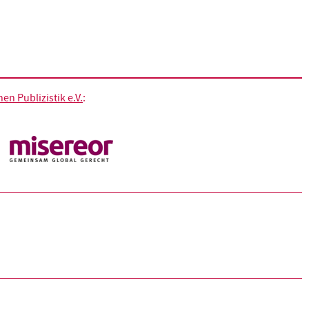
n Publizistik e.V.
: