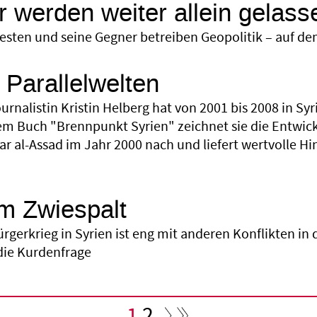
r werden weiter allein gelass
esten und seine Gegner betreiben Geopolitik – auf d
 Parallelwelten
ournalistin Kristin Helberg hat von 2001 bis 2008 in S
rem Buch "Brennpunkt Syrien" zeichnet sie die Entwic
ar al-Assad im Jahr 2000 nach und liefert wertvolle H
m Zwiespalt
rgerkrieg in Syrien ist eng mit anderen Konflikten in 
die Kurdenfrage
Aktuelle
1
Seite
2