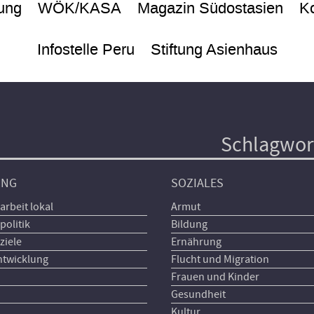
ung
WÖK/KASA
Magazin Südostasien
Ko
Infostelle Peru
Stiftung Asienhaus
Schlagwor
UNG
SOZIALES
arbeit lokal
Armut
politik
Bildung
ziele
Ernährung
ntwicklung
Flucht und Migration
Frauen und Kinder
Gesundheit
Kultur