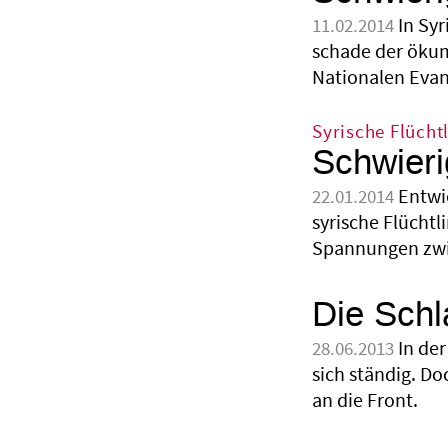
In Sy
11.02.2014
schade der ökume
Nationalen Evang
Syrische Flücht
Schwieri
Entwi
22.01.2014
syrische Flücht
Spannungen zwi
Die Schl
In de
28.06.2013
sich ständig. D
an die Front.