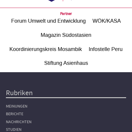
Partner
Forum Umwelt und Entwicklung
WÖK/KASA
Magazin Südostasien
Koordinierungskreis Mosambik
Infostelle Peru
Stiftung Asienhaus
Rubriken
Hauptnavigation
MEINUNGEN
BERICHTE
NACHRICHTEN
STUDIEN