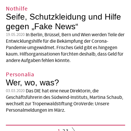
Nothilfe
Seife, Schutzkleidung und Hilfe
gegen „Fake News“
In Berlin, Brüssel, Bern und Wien werden Teile der
19.05.2020
Entwicklungshilfe für die Bekämpfung der Corona-
Pandemie umgewidmet. Frisches Geld gibt es hingegen
kaum. Hilfsorganisationen fürchten deshalb, dass Geld für
andere Aufgaben fehlen könnte.
Personalia
Wer, wo, was?
Das DIE hat eine neue Direktorin, die
03.03.2020
Geschäftsführerin des Südwind-Instituts, Martina Schaub,
wechselt zur Tropenwaldstiftung OroVerde: Unsere
Personalmeldungen im März.
Aktuelle
1
Seite
2
Seite
3