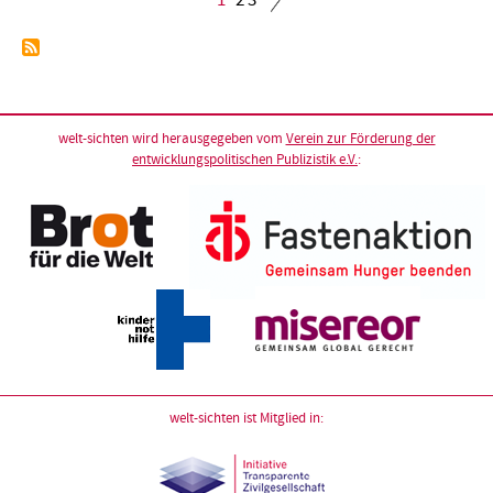
Seite
Seitennummerierung
welt-sichten wird herausgegeben vom
Verein zur Förderung der
entwicklungspolitischen Publizistik e.V.
:
welt-sichten ist Mitglied in: