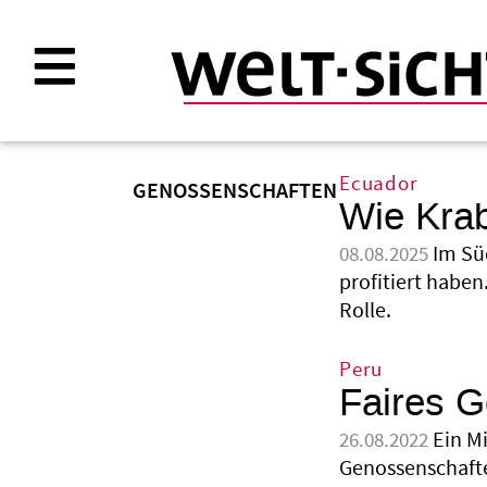
Direkt
zum
Inhalt
Ecuador
GENOSSENSCHAFTEN
Wie Kra
Im Sü
08.08.2025
profitiert haben
Rolle.
Peru
Faires Go
Ein M
26.08.2022
Genossenschafte