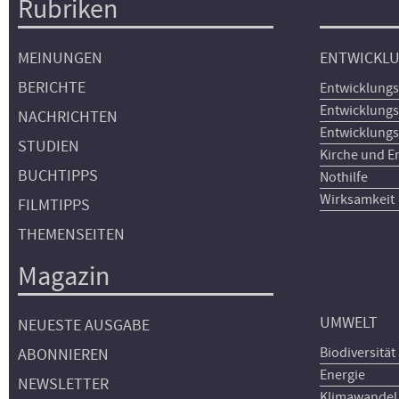
Rubriken
Hauptnavigation
MEINUNGEN
ENTWICKL
BERICHTE
Entwicklungs
Entwicklungs
NACHRICHTEN
Entwicklungs
STUDIEN
Kirche und E
BUCHTIPPS
Nothilfe
Wirksamkeit
FILMTIPPS
THEMENSEITEN
Magazin
UMWELT
NEUESTE AUSGABE
Biodiversität
ABONNIEREN
Energie
NEWSLETTER
Klimawandel