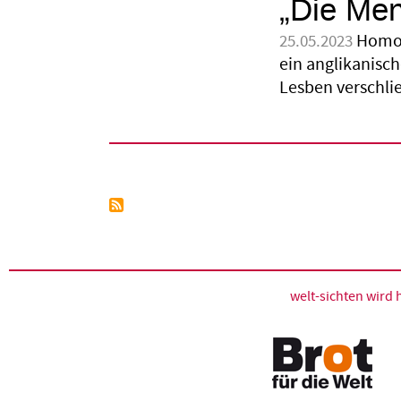
„Die Me
Homos
25.05.2023
ein anglikanisc
Lesben verschli
Seitennummerierung
welt-sichten wir