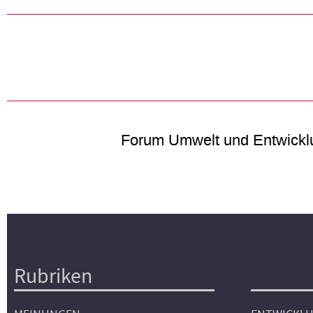
Forum Umwelt und Entwickl
Rubriken
Hauptnavigation