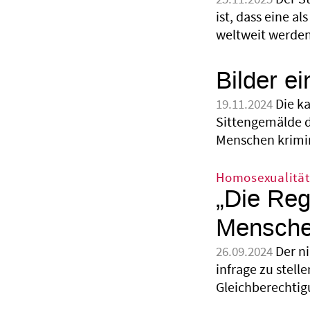
ist, dass eine a
weltweit werden 
Bilder e
Die k
19.11.2024
Sittengemälde d
Menschen krimin
Homosexualität
„Die Reg
Mensche
Der n
26.09.2024
infrage zu stell
Gleichberechtigu