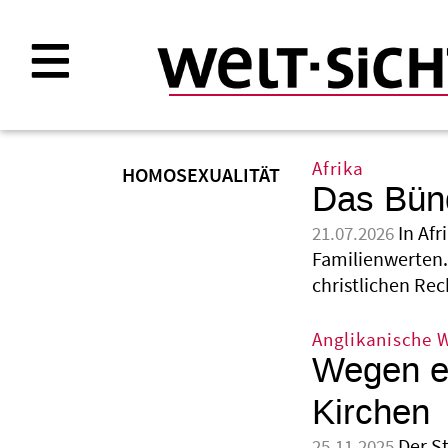
Direkt
zum
Inhalt
Afrika
HOMOSEXUALITÄT
Das Bün
In Af
21.07.2026
Familienwerten.
christlichen Re
Anglikanische 
Wegen ei
Kirchen
Der S
25.11.2025