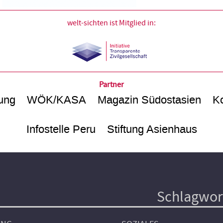
welt-sichten ist Mitglied in:
Partner
ung
WÖK/KASA
Magazin Südostasien
Ko
Infostelle Peru
Stiftung Asienhaus
Schlagwor