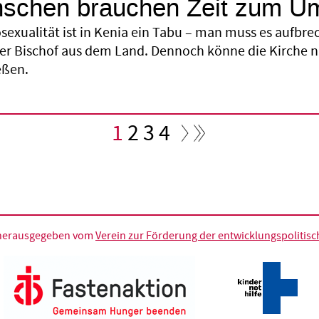
nschen brauchen Zeit zum U
exualität ist in Kenia ein Tabu – man muss es aufbre
her Bischof aus dem Land. Dennoch könne die Kirche n
eßen.
Aktuelle
1
Seite
2
Seite
3
Seite
4
Seite
d herausgegeben vom
Verein zur Förderung der entwicklungspolitische