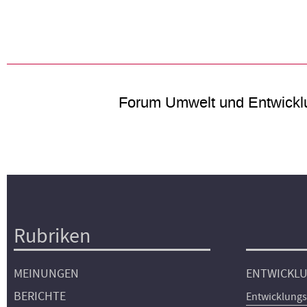
Forum Umwelt und Entwickl
Rubriken
Hauptnavigation
MEINUNGEN
ENTWICKL
BERICHTE
Entwicklungs