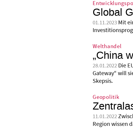
Entwicklungspol
Global Ga
Mit e
01.11.2023
Investitionspro
Welthandel
„China w
Die E
28.01.2022
Gateway“ will si
Skepsis.
Geopolitik
Zentrala
Zwisc
11.01.2022
Region wissen d