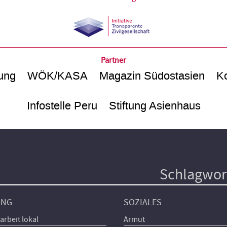
Partner
ung
WÖK/KASA
Magazin Südostasien
Ko
Infostelle Peru
Stiftung Asienhaus
Schlagwor
UNG
SOZIALES
arbeit lokal
Armut