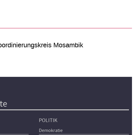
ordinierungskreis Mosambik
te
POLITIK
Demokratie