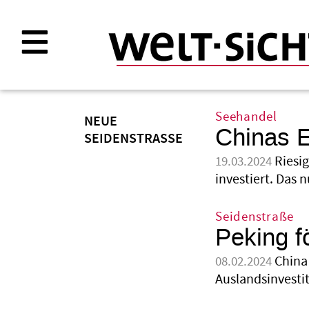
Direkt
zum
Inhalt
Seehandel
NEUE
Chinas E
SEIDENSTRASSE
Riesi
19.03.2024
investiert. Das
Seidenstraße
Peking f
China
08.02.2024
Auslandsinvestit