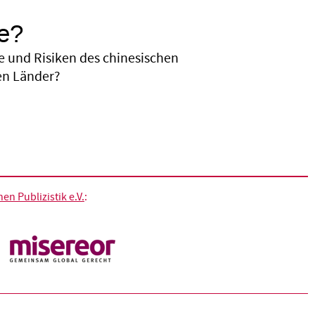
le?
le und Risiken des chinesischen
nen Länder?
n Publizistik e.V.
: