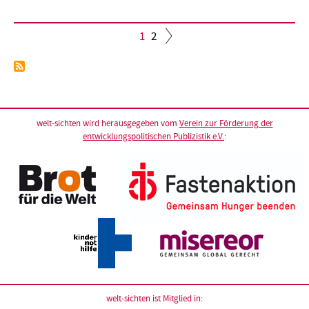
Aktuelle
1
Seite
2
Seite
Seitennummerierung
welt-sichten wird herausgegeben vom
Verein zur Förderung der
entwicklungspolitischen Publizistik e.V.
:
welt-sichten ist Mitglied in: