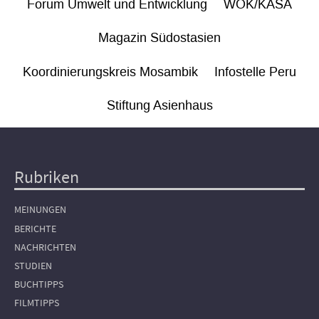
Forum Umwelt und Entwicklung
WÖK/KASA
Magazin Südostasien
Koordinierungskreis Mosambik
Infostelle Peru
Stiftung Asienhaus
Rubriken
Hauptnavigation
MEINUNGEN
BERICHTE
NACHRICHTEN
STUDIEN
BUCHTIPPS
FILMTIPPS