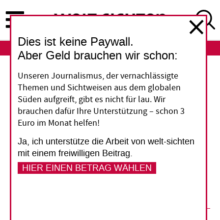
Direkt
zum
Inhalt
Dies ist keine Paywall.
ABO
LOGIN
Aber Geld brauchen wir schon:
Unseren Journalismus, der vernachlässigte
Einblick ins glänzende Geschäft
Themen und Sichtweisen aus dem globalen
Süden aufgreift, gibt es nicht für lau. Wir
Die Schweiz ermöglicht mehr Transparenz im
brauchen dafür Ihre Unterstützung – schon 3
Goldhandel. Erstmals seit über 30 Jahren legt
Euro im Monat helfen!
die Zollverwaltung die Ein- und Ausfuhr des
Ja, ich unterstütze die Arbeit von welt-sichten
Edelmetalls wieder nach Ländern
mit einem freiwilligen Beitrag.
aufgeschlüsselt vor. Gewonnen ist der Kampf
HIER EINEN BETRAG WÄHLEN
gegen „schmutziges Gold“ damit aber noch
lange nicht.
31. März 2014
Kathrin Ammann