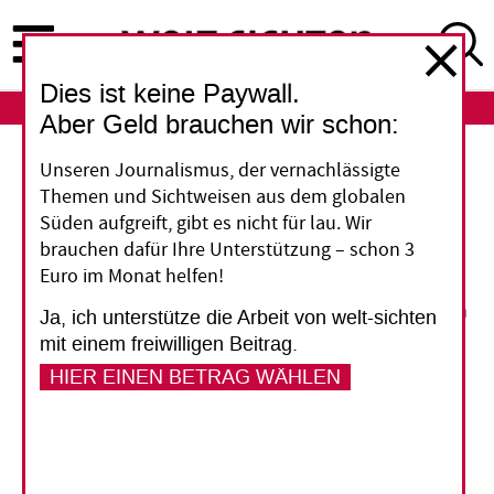
Direkt
zum
Inhalt
Dies ist keine Paywall.
ABO
LOGIN
Aber Geld brauchen wir schon:
Unseren Journalismus, der vernachlässigte
Der neue Militärbischof der EKD tritt
Themen und Sichtweisen aus dem globalen
an
Süden aufgreift, gibt es nicht für lau. Wir
Es ist ein Vollzeitjob und kein Nebenamt. Ein
brauchen dafür Ihre Unterstützung – schon 3
Euro im Monat helfen!
Militärbischof hat in diesen unruhigen
Krisenzeiten mit einer international engagierten
Ja, ich unterstütze die Arbeit von welt-sichten
Bundeswehr mehr als genug zu tun. Das hat die
mit einem freiwilligen Beitrag.
Evangelische Kirche (EKD) nun anerkannt und
HIER EINEN BETRAG WÄHLEN
zieht nach ausgiebiger interner Debatte die
Konsequenz: Erstmals betraut sie einen ihrer
Geistlichen hauptamtlich mit der Aufgabe.