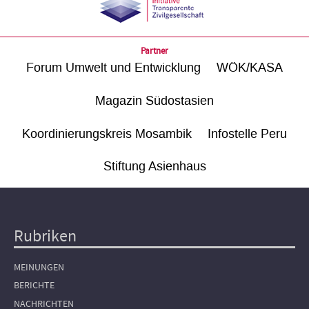
Partner
Forum Umwelt und Entwicklung
WÖK/KASA
Magazin Südostasien
Koordinierungskreis Mosambik
Infostelle Peru
Stiftung Asienhaus
Rubriken
Hauptnavigation
MEINUNGEN
BERICHTE
NACHRICHTEN