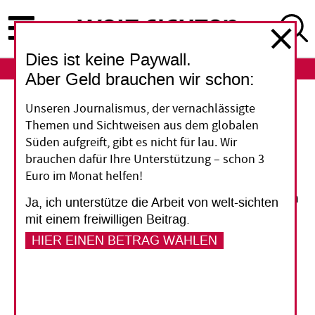
Direkt
zum
Inhalt
Dies ist keine Paywall.
ABO
LOGIN
Aber Geld brauchen wir schon:
Unseren Journalismus, der vernachlässigte
Auch die Geber sollten ihr Weltbild
Themen und Sichtweisen aus dem globalen
hinterfragen
Süden aufgreift, gibt es nicht für lau. Wir
Mit der Kenntnis kultureller Normen und Werte
brauchen dafür Ihre Unterstützung – schon 3
Euro im Monat helfen!
in Entwicklungsländern ist es in der deutschen
Entwicklungszusammenarbeit nicht zum Besten
Ja, ich unterstütze die Arbeit von welt-sichten
bestellt. Das wurde bei einem Symposium zum
mit einem freiwilligen Beitrag.
Thema „Kultur und globale Entwicklung“
HIER EINEN BETRAG WÄHLEN
deutlich, das Mitte Mai in Bonn stattfand. Im
Umgang mit Kunst gibt es zudem zwischen
Kultur- und Entwicklungsexperten so manchen
Reibungspunkt.