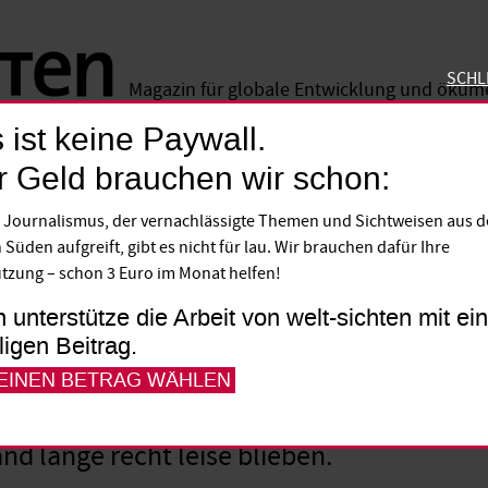
SCHL
Magazin für globale Entwicklung und öku
 ist keine Paywall.
SCHLIE
r Geld brauchen wir schon:
 Journalismus, der vernachlässigte Themen und Sichtweisen aus 
 Süden aufgreift, gibt es nicht für lau. Wir brauchen dafür Ihre
Mugabe 1980 an die Spitze der neuen Rep
tzung – schon 3 Euro im Monat helfen!
 Volk und das Ausland mit einer Politik d
h unterstütze die Arbeit von welt-sichten mit e
. Doch von Anfang an versuchte er auch, se
lligen Beitrag.
it Gewalt. Dabei ging Mugabe so geschickt
 EINEN BETRAG WÄHLEN
aft und Verstößen gegen die Menschenrec
nd lange recht leise blieben.