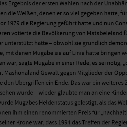
das Ergebnis der ersten Wahlen nach der Unabhä
en die Weißen, denen er so viel gegeben hatte, fü
vor 1979 die Regierung geführt hatte und nun Con
ren votierte die Bevölkerung von Matabeleland fü
r unterstützt hatte – obwohl sie gründlich demora
e, mit denen Mugabe sie auf Linie hatte bringen 
 war, sagte Mugabe in einer Rede, es sei nötig, 
at Mashonaland Gewalt gegen Mitglieder der Oppo
den Übergriffen ein Ende. Das war ein weiteres Z
rsehen wurde – wieder glaubte man an eine Kinderk
wurde Mugabes Heldenstatus gefestigt, als das 
onen ihm einen renommierten Preis für „nachhalti
n seiner Krone war, dass 1994 das Treffen der Re