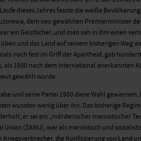
aufe dieses Jahres fasste die weiße Bevölkerun
Muzorewa, dem neu gewählten Premierminister d
ar ein Geistlicher, und man sah in ihm einen vern
üben und das Land auf seinem bisherigen Weg we
mals noch fest im Griff der Apartheid, gab hunde
, als 1980 nach dem international anerkannten 
eut gewählt wurde.
abe und seine Partei 1980 diese Wahl gewannen, f
isten wussten wenig über ihn. Das bisherige Regim
erholt, er sei ein „mörderischer marxistischer Ter
al Union (ZANU), war als marxistisch und sozialist
 Kriegsverbrecher, die Konfiszierung von Land un