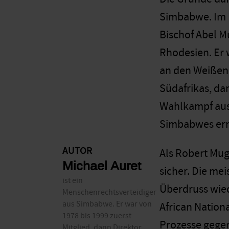
Simbabwe. Im L
Bischof Abel 
Rhodesien. Er w
an den Weißen 
Südafrikas, da
Wahlkampf aus
Simbabwes ern
AUTOR
Als Robert Mug
Michael Auret
sicher. Die me
ist ein
Überdruss wied
Menschenrechtsverteidiger
aus Simbabwe. Er war von
African Nation
1978 bis 1999 zuerst
Prozesse gegen
Mitglied, dann Direktor