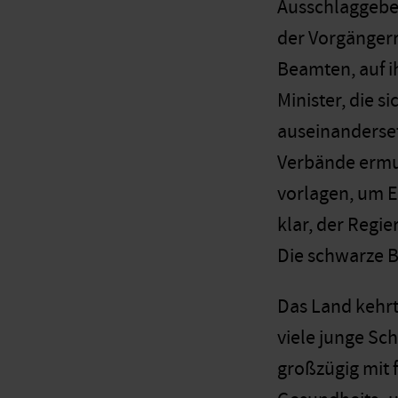
Ausschlaggeben
der Vorgängerr
Beamten, auf i
Minister, die 
auseinandersetz
Verbände ermut
vorlagen, um E
klar, der Regi
Die schwarze B
Das Land kehrt
viele junge Sc
großzügig mit 