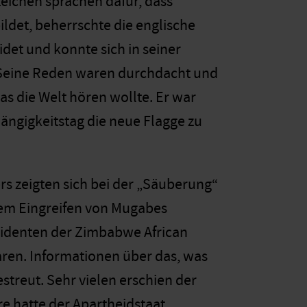
ichen sprachen dafür, dass
ildet, beherrschte die englische
idet und konnte sich in seiner
 Seine Reden waren durchdacht und
was die Welt hören wollte. Er war
ängigkeitstag die neue Flagge zu
rs zeigten sich bei der „Säuberung“
dem Eingreifen von Mugabes
issidenten der Zimbabwe African
ren. Informationen über das, was
streut. Sehr vielen erschien der
re hatte der Apartheidstaat