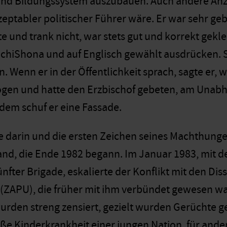
und Bildungssystem auszubauen. Auch andere Anze
eptabler politischer Führer wäre. Er war sehr geb
te und trank nicht, war stets gut und korrekt gekle
 chiShona und auf Englisch gewählt ausdrücken.
. Wenn er in der Öffentlichkeit sprach, sagte er, 
ogen und hatte den Erzbischof gebeten, am Unabh
 dem schuf er eine Fassade.
se darin und die ersten Zeichen seines Machthunge
nd, die Ende 1982 begann. Im Januar 1983, mit 
ünfter Brigade, eskalierte der Konflikt mit den D
(ZAPU), die früher mit ihm verbündet gewesen wa
wurden streng zensiert, gezielt wurden Gerüchte ge
oße Kinderkrankheit einer jungen Nation, für ande