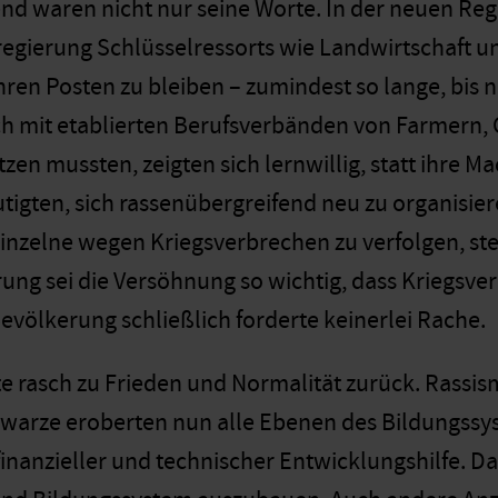
d waren nicht nur seine Worte. In der neuen Regi
egierung Schlüsselressorts wie Landwirtschaft un
hren Posten zu bleiben – zumindest so lange, bis 
sich mit etablierten Berufsverbänden von Farmern
en mussten, zeigten sich lernwillig, statt ihre M
igten, sich rassenübergreifend neu zu organisie
inzelne wegen Kriegsverbrechen zu verfolgen, ste
erung sei die Versöhnung so wichtig, dass Kriegsv
evölkerung schließlich forderte keinerlei Rache.
e rasch zu Frieden und Normalität zurück. Rassis
hwarze eroberten nun alle Ebenen des Bildungssy
finanzieller und technischer Entwicklungshilfe. D