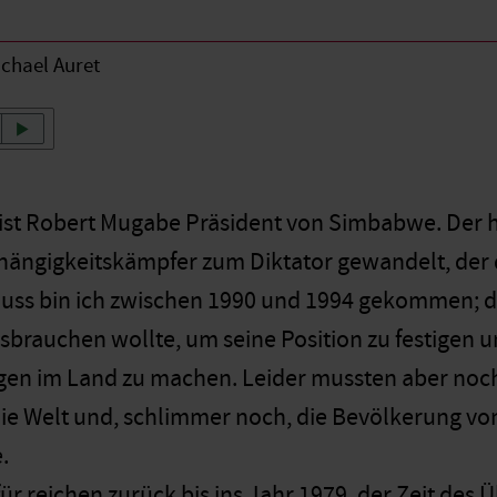
chael Auret
 ist Robert Mugabe Präsident von Simbabwe. Der he
ängigkeitskämpfer zum Diktator gewandelt, der d
uss bin ich zwischen 1990 und 1994 gekommen; d
brauchen wollte, um seine Position zu festigen un
en im Land zu machen. Leider mussten aber noch
die Welt und, schlimmer noch, die Bevölkerung v
.
ür reichen zurück bis ins Jahr 1979, der Zeit des