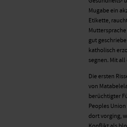
Gesundheits- 
Mugabe ein akz
Etikette, rauch
Muttersprache
gut geschrieben
katholisch erz
segnen. Mit all
Die ersten Ris
von Matabelela
berüchtigter F
Peoples Union 
dort vorging, 
Konflikt als bl