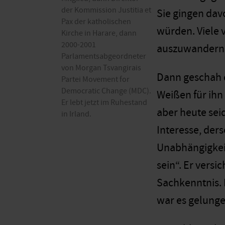
der Kommission Justitia et
Sie gingen dav
Pax der katholischen
würden. Viele 
Kirche in Harare, dann
2000-2001
auszuwandern
Parlamentsabgeordneter
von Morgan Tsvangirais
Dann geschah d
Partei Movement for
Democratic Change (MDC).
Weißen für ihn
Er lebt jetzt im Ruhestand
aber heute sei
in Irland.
Interesse, der
Unabhängigkeit
sein“. Er vers
Sachkenntnis. 
war es gelunge