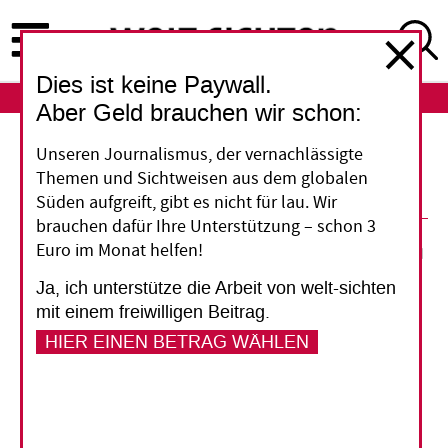
Direkt
zum
Inhalt
Dies ist keine Paywall.
ABO
LOGIN
Aber Geld brauchen wir schon:
Unseren Journalismus, der vernachlässigte
Bildungshilfe für Afrika
Themen und Sichtweisen aus dem globalen
Süden aufgreift, gibt es nicht für lau. Wir
brauchen dafür Ihre Unterstützung – schon 3
31. Juli 2012
Euro im Monat helfen!
Ja, ich unterstütze die Arbeit von welt-sichten
Vorlesen
mit einem freiwilligen Beitrag.
HIER EINEN BETRAG WÄHLEN
Das Entwicklungsministerium (BMZ) will die
Bildungshilfe für Afrika verdoppeln.
Ein
„Strategiepapier“ setzt auch inhaltlich neue Akzente.