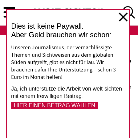
Direkt
zum
Inhalt
Dies ist keine Paywall.
ABO
LOGIN
Aber Geld brauchen wir schon:
EU-Umfrage
Unseren Journalismus, der vernachlässigte
Themen und Sichtweisen aus dem globalen
Helfen wollen alle - oder?
Süden aufgreift, gibt es nicht für lau. Wir
brauchen dafür Ihre Unterstützung – schon 3
Euro im Monat helfen!
Europas Bürgerinnen und Bürger unterstützen
die Entwicklungshilfe – und das heute stärker als
Ja, ich unterstütze die Arbeit von welt-sichten
in den beiden Jahren zuvor. Zu diesem Schluss
mit einem freiwilligen Beitrag.
kommt eine umfangreiche Erhebung der
HIER EINEN BETRAG WÄHLEN
Europäischen Union (EU) Ende 2015 in allen
Mitgliedstaaten. Doch die Zahlen sind mit
Vorsicht zu genießen.