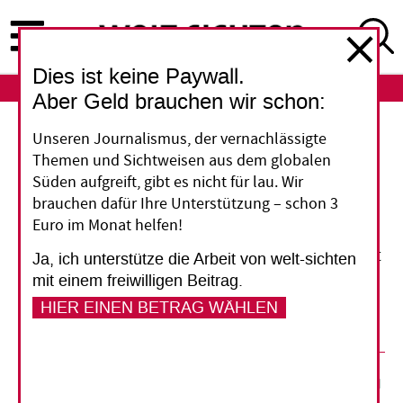
Direkt
zum
Inhalt
Dies ist keine Paywall.
ABO
LOGIN
Aber Geld brauchen wir schon:
Infografiken
Unseren Journalismus, der vernachlässigte
Themen und Sichtweisen aus dem globalen
Tourismus in Zahlen
Süden aufgreift, gibt es nicht für lau. Wir
brauchen dafür Ihre Unterstützung – schon 3
Euro im Monat helfen!
Wer gibt am meisten für Reisen ins Ausland aus?
Und wieviel tragen Touristen zum Sozialprodukt
Ja, ich unterstütze die Arbeit von welt-sichten
in verschiedenen Ländern bei? Fakten zum
mit einem freiwilligen Beitrag.
globalen Reisegeschäft.
HIER EINEN BETRAG WÄHLEN
30. August 2016