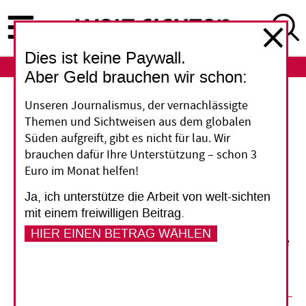
Direkt
zum
Inhalt
Dies ist keine Paywall.
ABO
LOGIN
Aber Geld brauchen wir schon:
Friedensförderung
Unseren Journalismus, der vernachlässigte
Themen und Sichtweisen aus dem globalen
"Gerechtigkeit als
Süden aufgreift, gibt es nicht für lau. Wir
brauchen dafür Ihre Unterstützung – schon 3
Grundlage"
Euro im Monat helfen!
Ja, ich unterstütze die Arbeit von welt-sichten
Die Bundesregierung arbeitet an neuen
mit einem freiwilligen Beitrag.
Leitlinien zur Friedensförderung. Bei der
HIER EINEN BETRAG WÄHLEN
Expertenrunde "PeaceLab 2016" in Berlin stellte
das BMZ seinen Beitrag zur Debatte.