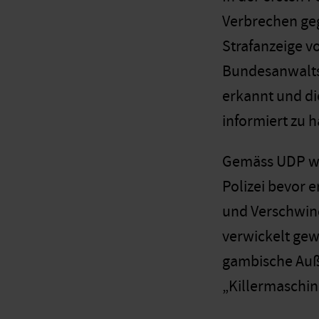
Verbrechen geg
Strafanzeige v
Bundesanwaltsc
erkannt und di
informiert zu 
Gemäss UDP wa
Polizei bevor e
und Verschwin
verwickelt gew
gambische Auße
„Killermaschin