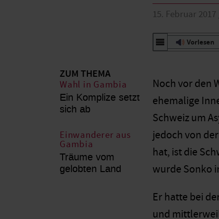
15. Februar 2017
Vorlesen
ZUM THEMA
Noch vor den 
Wahl in Gambia
Ein Komplize setzt
ehemalige Inne
sich ab
Schweiz um Asy
jedoch von der
Einwanderer aus
Gambia
hat, ist die S
Träume vom
gelobten Land
wurde Sonko in
Er hatte bei d
und mittlerwe