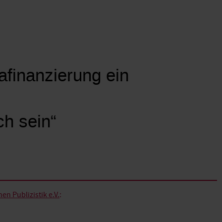
mafinanzierung ein
ch sein“
n Publizistik e.V.
: