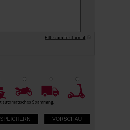
Hilfe zum Textformat
9
10
ert automatisches Spamming.