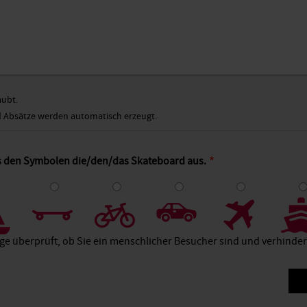
aubt.
Absätze werden automatisch erzeugt.
us den Symbolen die/den/das Skateboard aus.
4
5
6
7
8
age überprüft, ob Sie ein menschlicher Besucher sind und verhind