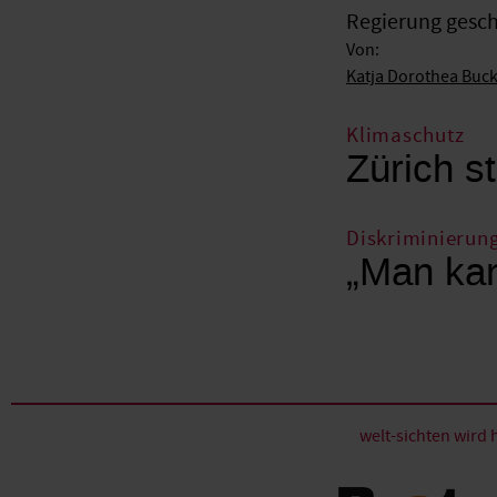
Regierung gesche
Von:
Katja Dorothea Buc
Klimaschutz
Zürich st
Diskriminierun
„Man kan
welt-sichten wir