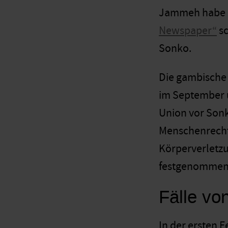
Jammeh habe i
Newspaper“
sc
Sonko.
Die gambische 
im September u
Union vor Sonk
Menschenrecht
Körperverletzu
festgenommen, 
Fälle vo
In der ersten 