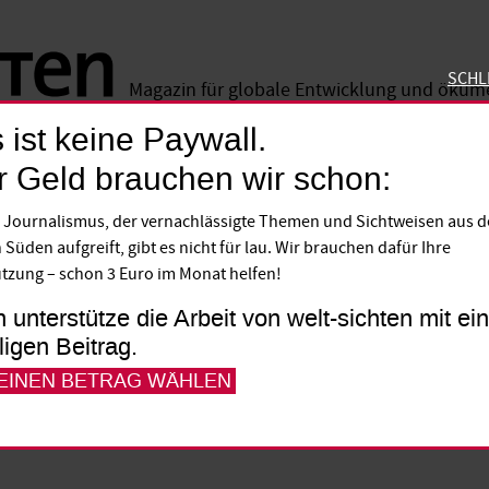
SCHL
Magazin für globale Entwicklung und öku
 ist keine Paywall.
SCHLIE
r Geld brauchen wir schon:
enminister
 Journalismus, der vernachlässigte Themen und Sichtweisen aus 
maschine oder Opfer de
 Süden aufgreift, gibt es nicht für lau. Wir brauchen dafür Ihre
tzung – schon 3 Euro im Monat helfen!
o, der ehemalige Innenminister Gambias, 
h unterstütze die Arbeit von welt-sichten mit e
lligen Beitrag.
ort haben ihn die Behörden verhaftet und
 EINEN BETRAG WÄHLEN
f Verbrechen gegen die Menschlichkeit.