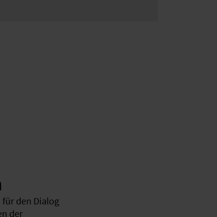
n
für den Dialog
en der