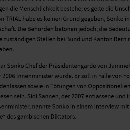
en die Menschlichkeit bestehe; es gelte die Uns
on TRIAL habe es keinen Grund gegeben, Sonko in 
haft. Die Behörden betonen jedoch, die Bedeutu
e zuständigen Stellen bei Bund und Kanton Bern r
haben.
r Sonko Chef der Präsidentengarde von Jammeh 
r 2006 Innenminister wurde. Er soll in Fälle von F
denlassen sowie in Tötungen von Oppositionell
esen sein. Sidi Sanneh, der 2007 entlassene und i
nminister, nannte Sonko in einem Interview mit
e“ des gambischen Diktators.