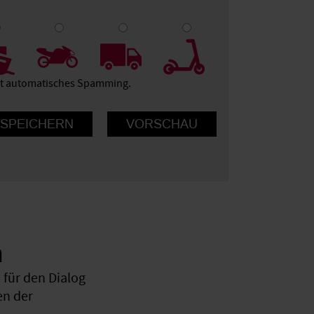
9
10
ert automatisches Spamming.
n
für den Dialog
en der