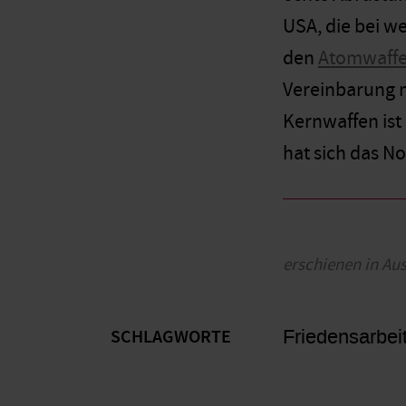
USA, die bei w
den
Atomwaffe
Vereinbarung m
Kernwaffen ist
hat sich das N
erschienen in Au
Friedensarbei
SCHLAGWORTE