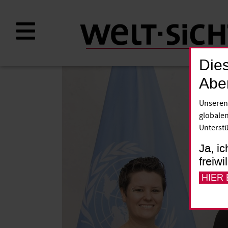
Direkt
zum
Inhalt
Dies
Abe
Unseren
globalen
Unterstü
Ja, ic
freiwi
HIER