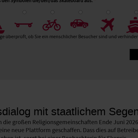
us den Symbolen die/den/das Skateboard aus.
4
5
6
7
8
age überprüft, ob Sie ein menschlicher Besucher sind und verhind
sdialog mit staatlichem Sege
 die großen Religionsgemeinschaften Ende Juni 2026 
eine neue Plattform geschaffen. Dass dies auf Betreib