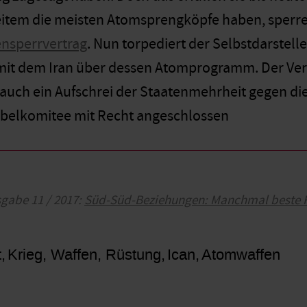
eitem die meisten Atomsprengköpfe haben, sperren
nsperrvertrag
. Nun torpediert der Selbstdarstell
it dem Iran über dessen Atomprogramm. Der Vert
 auch ein Aufschrei der Staatenmehrheit gegen 
obelkomitee mit Recht angeschlossen
sgabe 11 / 2017:
Süd-Süd-Beziehungen: Manchmal beste 
t
Krieg, Waffen, Rüstung
Ican
Atomwaffen