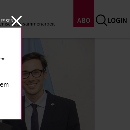
ABO
LOGIN
IESSEN
menische Zusammenarbeit
SSEN
dem
inem