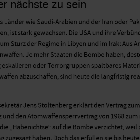
er nächste zu sein
ss Länder wie Saudi-Arabien und der Iran oder Pa
en, ist stark gewachsen. Die USA und ihre Verbün
um Sturz der Regime in Libyen und im Irak: Aus Ang
nwaffen. Je mehr Staaten die Bombe haben, dest
eskalieren oder Terrorgruppen spaltbares Mater
affen abzuschaffen, sind heute die langfristig rea
kretär Jens Stoltenberg erklärt den Vertrag zu
z und den Atomwaffensperrvertrag von 1968 zum ri
ie „Habenichtse“ auf die Bombe verzichtet, weil 
g zugesagt haben. Doch das erfüllen sie bis heute