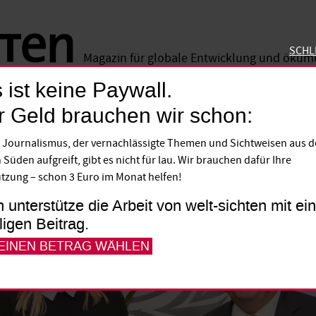
SCHL
Magazin für globale Entwicklung und öku
 ist keine Paywall.
SCHLIE
r Geld brauchen wir schon:
 Journalismus, der vernachlässigte Themen und Sichtweisen aus 
 Süden aufgreift, gibt es nicht für lau. Wir brauchen dafür Ihre
tzung – schon 3 Euro im Monat helfen!
h unterstütze die Arbeit von welt-sichten mit e
lligen Beitrag.
 EINEN BETRAG WÄHLEN