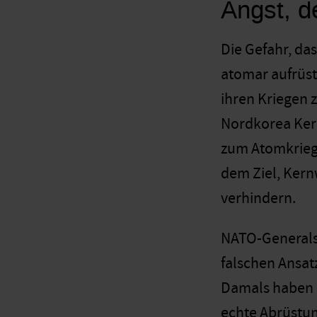
Angst, d
Die Gefahr, da
atomar aufrüst
ihren Kriegen z
Nordkorea Ker
zum Atomkrieg 
dem Ziel, Kernw
verhindern.
NATO-Generalse
falschen Ansat
Damals haben d
echte Abrüstun