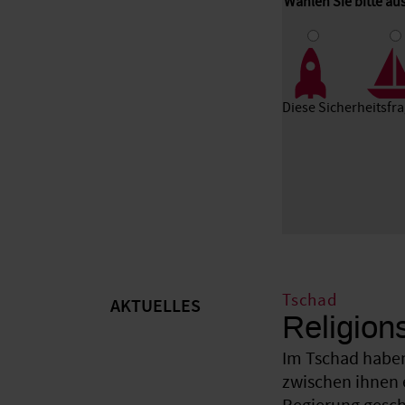
Wählen Sie bitte a
1
2
3
Diese Sicherheitsfr
Tschad
AKTUELLES
Religion
Im Tschad haben
zwischen ihnen 