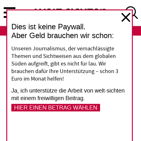
Direkt
zum
Inhalt
Dies ist keine Paywall.
ABO
LOGIN
Aber Geld brauchen wir schon:
Blockchain
Unseren Journalismus, der vernachlässigte
Themen und Sichtweisen aus dem globalen
Die Lösung für das
Süden aufgreift, gibt es nicht für lau. Wir
brauchen dafür Ihre Unterstützung – schon 3
falsche Problem
Euro im Monat helfen!
Ja, ich unterstütze die Arbeit von welt-sichten
Oft wird behauptet, neue
mit einem freiwilligen Beitrag.
Datenbanktechnologien wie Blockchain würden
HIER EINEN BETRAG WÄHLEN
die Entwicklungshilfe auf den Kopf stellen. Doch
das ist unwahrscheinlich und verkennt die
wahren Probleme.