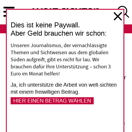
Direkt
zum
Inhalt
Dies ist keine Paywall.
ABO
LOGIN
Aber Geld brauchen wir schon:
Unseren Journalismus, der vernachlässigte
Keine Papiere, keine Rechte
Themen und Sichtweisen aus dem globalen
Süden aufgreift, gibt es nicht für lau. Wir
Offiziell existieren sie nicht: Hunderttausende
brauchen dafür Ihre Unterstützung – schon 3
Migranten leben und arbeiten in Deutschland
Euro im Monat helfen!
ohne Aufenthaltsgenehmigung. Sie haben weder
Ja, ich unterstütze die Arbeit von welt-sichten
Arbeitsverträge noch eine Krankenversicherung
mit einem freiwilligen Beitrag.
und sind auf das Wohlwollen ihrer Arbeitgeber
HIER EINEN BETRAG WÄHLEN
angewiesen. Doch in ihrer Heimat können sie
kein Geld verdienen, um ihre Familien zu
ernähren. Und in Deutschland ist die Nachfrage
nach billigen Arbeitskräften im Haushalt und auf