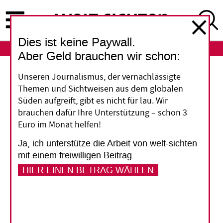
Direkt
zum
Inhalt
Dies ist keine Paywall.
ABO
LOGIN
Aber Geld brauchen wir schon:
Genitalbeschneidung in Deutschland
Unseren Journalismus, der vernachlässigte
Themen und Sichtweisen aus dem globalen
Verbote allein helfen
Süden aufgreift, gibt es nicht für lau. Wir
brauchen dafür Ihre Unterstützung – schon 3
nicht
Euro im Monat helfen!
Ja, ich unterstütze die Arbeit von welt-sichten
Über 60.000 beschnittene Mädchen und Frauen
mit einem freiwilligen Beitrag.
leben Schätzungen zufolge in Deutschland,
HIER EINEN BETRAG WÄHLEN
weitere gut 15.000 sollen gefährdet sein. Doch
Behörden, Schulen und Krankenhäuser sind für
das Thema oft nicht ausreichend sensibilisiert.
Ein Verein aus Düsseldorf will das ändern.