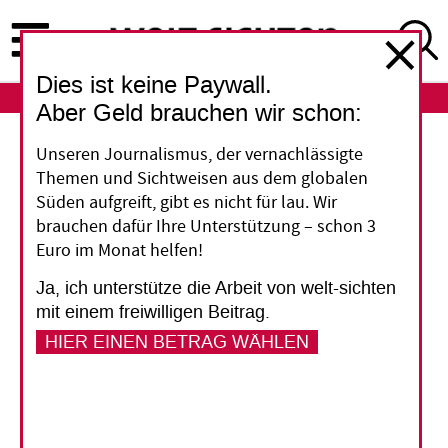
Direkt
zum
Inhalt
Dies ist keine Paywall.
ABO
LOGIN
Aber Geld brauchen wir schon:
Auswärtiges Amt
Unseren Journalismus, der vernachlässigte
Themen und Sichtweisen aus dem globalen
Kritik an humanitärer
Süden aufgreift, gibt es nicht für lau. Wir
brauchen dafür Ihre Unterstützung – schon 3
Hilfe Deutschlands
Euro im Monat helfen!
Ja, ich unterstütze die Arbeit von welt-sichten
Innerhalb weniger Jahre ist Deutschland zum
mit einem freiwilligen Beitrag.
zweitgrößten staatlichen Geber von
HIER EINEN BETRAG WÄHLEN
humanitärer Hilfe aufgestiegen. Das Auswärtige
Amt ist mit der Aufgabe überfordert, sagen
Fachleute.