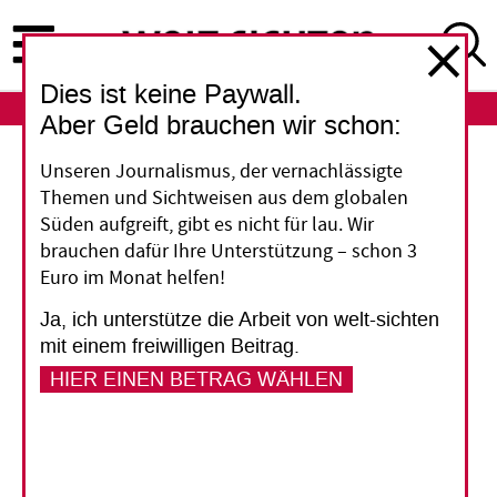
Direkt
zum
Inhalt
Dies ist keine Paywall.
ABO
LOGIN
Aber Geld brauchen wir schon:
Unseren Journalismus, der vernachlässigte
FDP übernimmt das
Themen und Sichtweisen aus dem globalen
Entwicklungsministerium
Süden aufgreift, gibt es nicht für lau. Wir
Die Würfel sind gefallen: Erst wollte die FDP das
brauchen dafür Ihre Unterstützung – schon 3
Euro im Monat helfen!
Entwicklungsministerium (BMZ) auflösen und
ins Auswärtige Amt überführen, während die
Ja, ich unterstütze die Arbeit von welt-sichten
Union ebenso wie Hilfsorganisationen und die
mit einem freiwilligen Beitrag.
meisten Fachleute auf dessen Erhalt pochten.
HIER EINEN BETRAG WÄHLEN
Dann kürte Schwarz-Gelb den bisherigen FDP-
Generalsekretär Dirk Niebel zum neuen
Entwicklungsminister. Jetzt wird gerätselt, was
das bedeutet.