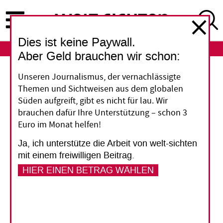
Direkt
zum
Inhalt
Dies ist keine Paywall.
ABO
LOGIN
Aber Geld brauchen wir schon:
UN-Nachhaltigkeitsziele
Unseren Journalismus, der vernachlässigte
Themen und Sichtweisen aus dem globalen
Die Kirchen könnten
Süden aufgreift, gibt es nicht für lau. Wir
brauchen dafür Ihre Unterstützung – schon 3
noch mehr
Euro im Monat helfen!
Ja, ich unterstütze die Arbeit von welt-sichten
Sie betreiben Krankenhäuser und Schulen oder
mit einem freiwilligen Beitrag.
helfen bei der Friedenssicherung: Gerade im
HIER EINEN BETRAG WÄHLEN
Süden tragen Kirchen zur Verwirklichung der
Agenda 2030 bei. Dieses Potenzial sollen sie nun
noch besser nutzen.